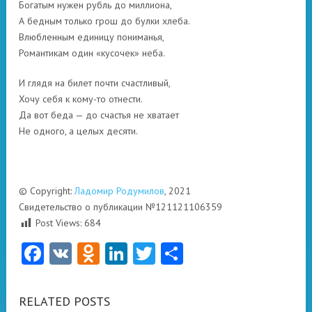
Богатым нужен рубль до миллиона,
А бедным только грош до булки хлеба.
Влюбленным единицу пониманья,
Романтикам один «кусочек» неба.
И глядя на билет почти счастливый,
Хочу себя к кому-то отнести.
Да вот беда — до счастья не хватает
Не одного, а целых десяти.
© Copyright:
Ладомир Родумилов
, 2021
Свидетельство о публикации №121121106359
Post Views:
684
Facebook
VK
Odnoklassniki
LinkedIn
Twitter
Отправить
RELATED POSTS