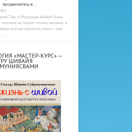
продвигаетесь в …
2017
арий Пир-о-Муршида Инайят Хана
человек не может понять мистика; и
люди всегда теряются, имея с ним
о …
ГИЯ «МАСТЕР-КУРС» —
УРУ ШИВАЙЯ
АМУНИЯСВАМИ