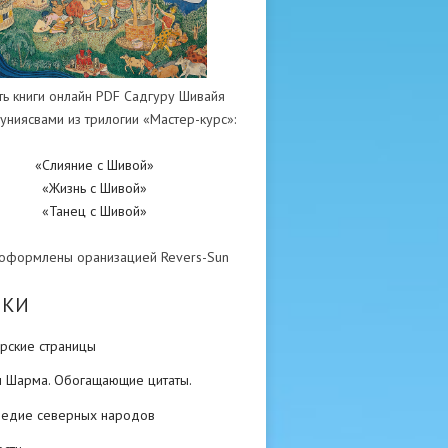
ть книги онлайн PDF Садгуру Шивайя
униясвами из трилогии «Мастер-курс»:
«Слияние с Шивой»
«Жизнь с Шивой»
«Танец с Шивой»
 оформлены оранизацией Revers-Sun
ИКИ
рские страницы
н Шарма. Обогащающие цитаты.
ледие северных народов