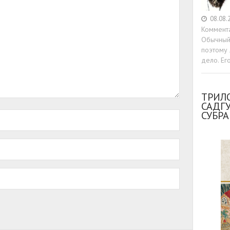
08.08.
Коммент
Обычный 
поэтому 
дело. Ег
ТРИЛО
САДГ
СУБР