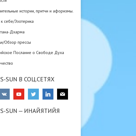
ости
ительные истории, притчи и афоризмы.
 к себе/Эзотерика
атана-Дхарма
ьи/Обзор прессы
ийское Послание о Свободе Духа
рчество
S-SUN В СОЦ.СЕТЯХ
RS-SUN — ИНАЙЯТИЙЯ