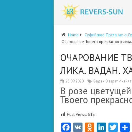
Home
Суфийское Послание о С
Очарование Твоего прекрасного лика.
ОЧАРОВАНИЕ ТВ
ЛИКА. ВАДАН. Х
28.09.2020
Вадан. Хазрат Инайят
В розе цветущей
Твоего прекрасн
Post Views:
618
Facebook
VK
Odnoklas
Linke
Twi