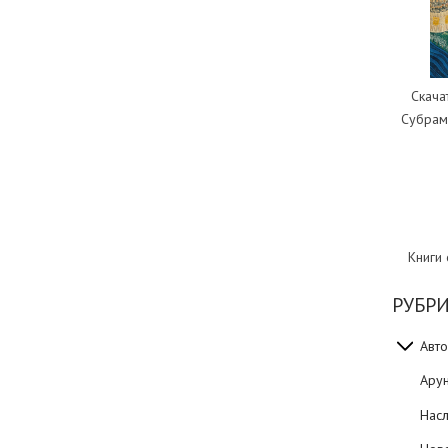
Скача
Субрам
Книги
РУБР
Авто
Ару
Нас