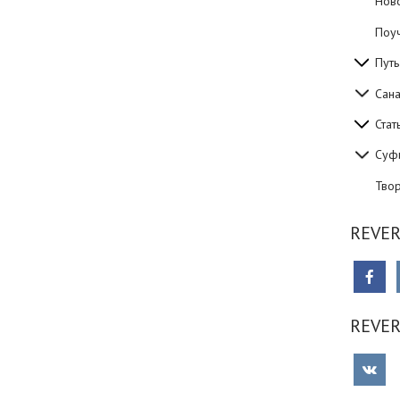
Нов
Поуч
Путь
Сан
Стат
Суф
Тво
REVER
REVE