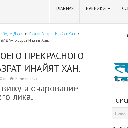
ГЛАВНАЯ
РУБРИКИ
СС
вободе Духа
Вадан. Хазрат Инайят Хан
 ВАДАН. Хазрат Инайят Хан.
ОЕГО ПРЕКРАСНОГО
АЗРАТ ИНАЙЯТ ХАН.
 Хан
Комментариев нет
 вижу я очарование
ого лика.
ПОИС
sniki
dIn
tter
Отправить