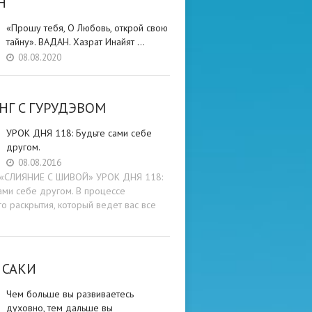
Н
«Прошу тебя, О Любовь, открой свою
тайну». ВАДАН. Хазрат Инайят …
08.08.2020
НГ C ГУРУДЭВОМ
УРОК ДНЯ 118: Будьте cами cебе
другом.
08.08.2016
и «СЛИЯНИЕ С ШИВОЙ» УРОК ДНЯ 118:
ами cебе другом. В процессе
о раскрытия, который ведет вас все
 САКИ
Чем больше вы развиваетесь
духовно, тем дальше вы