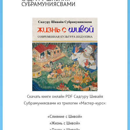
СУБРАМУНИЯСВАМИ
Скачать книги онлайн PDF Садгуру Шивайя
Субрамуниясвами из трилогии «Мастер-курс»:
«Слияние с Шивой»
«Жизнь с Шивой»
«Танец с Шивой»