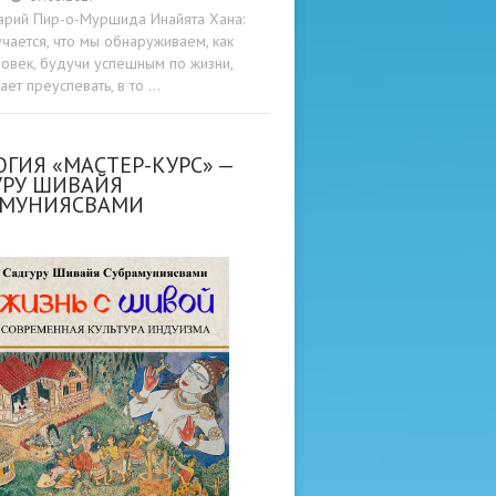
арий Пир-о-Муршида Инайята Хана:
учается, что мы обнаруживаем, как
овек, будучи успешным по жизни,
ет преуспевать, в то …
ГИЯ «МАСТЕР-КУРС» —
УРУ ШИВАЙЯ
АМУНИЯСВАМИ