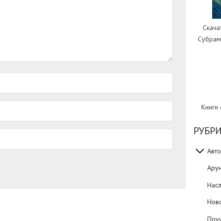
Скача
Субрам
Книги
РУБР
Авто
Ару
Нас
Нов
Поуч