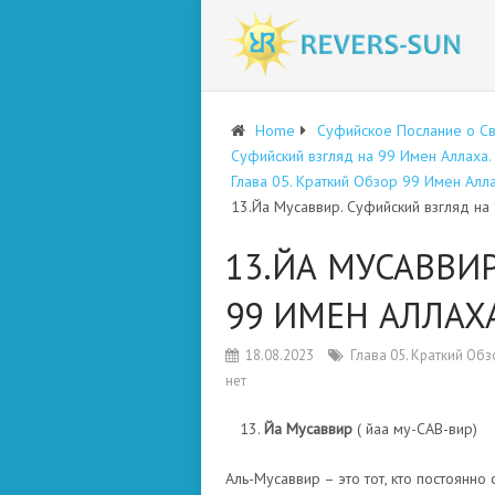
Home
Суфийское Послание о С
Суфийский взгляд на 99 Имен Аллаха
Глава 05. Краткий Обзор 99 Имен Алл
13.Йа Мусаввир. Суфийский взгляд на
13.ЙА МУСАВВИ
99 ИМЕН АЛЛАХА
18.08.2023
Глава 05. Краткий Об
нет
Йа Мусаввир
( йаа му-САВ-вир)
Аль-Мусаввир – это тот, кто постоян