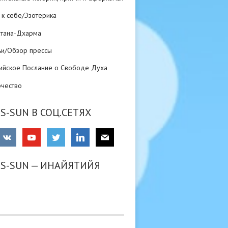
 к себе/Эзотерика
атана-Дхарма
ьи/Обзор прессы
ийское Послание о Свободе Духа
рчество
S-SUN В СОЦ.СЕТЯХ
RS-SUN — ИНАЙЯТИЙЯ