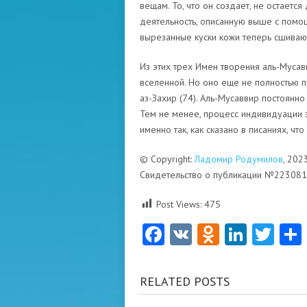
вещам. То, что он создает, не остаетс
деятельность, описанную выше с помощ
вырезанные куски кожи теперь сшиваю
Из этих трех Имен творения аль-Муса
вселенной. Но оно еще не полностью п
аз-Захир (74). Аль-Мусаввир постоянн
Тем не менее, процесс индивидуации 
именно так, как сказано в писаниях, ч
© Copyright:
Ладомир Родумилов
, 202
Свидетельство о публикации №22308
Post Views:
475
Facebook
VK
Odnoklas
Linke
Twi
RELATED POSTS