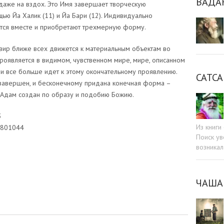
ВАДА
я даже на вздох. Это Имя завершает творческую
ью Йа Халик (11) и Йа Бари (12). Индивидуально
тся вместе и приобретают трехмерную форму.
ввир ближе всех движется к материальным объектам во
роявляется в видимом, чувственном мире, мире, описанном
о и все больше идет к этому окончательному проявлению.
САТСА
завершен, и бесконечному придана конечная форма –
то Адам создан по образу и подобию Божию.
3
Из книг
1801044
Поиск ув
возникал
sniki
dIn
tter
Отправить
ЧАША