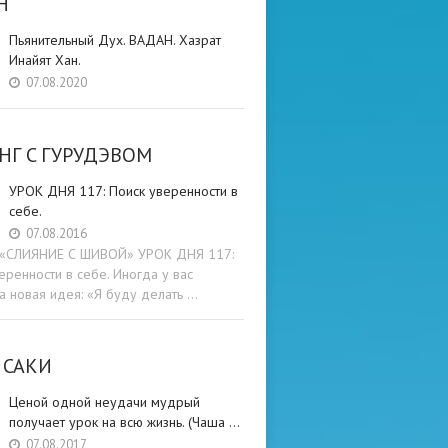
Н
Пьянительный Дух. ВАДАН. Хазрат
Инайят Хан.
07.08.2020
НГ C ГУРУДЭВОМ
УРОК ДНЯ 117: Поиск уверенности в
себе.
07.08.2016
и «СЛИЯНИЕ С ШИВОЙ» УРОК ДНЯ 117:
еренности в себе. Иногда у вас
а новая идея: «Я буду делать …
 САКИ
Ценой одной неудачи мудрый
получает урок на всю жизнь. (Чаша …
07.08.2017