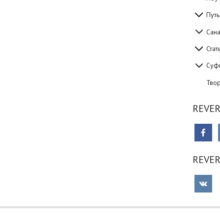
Путь
Сан
Стат
Суф
Тво
REVER
REVE