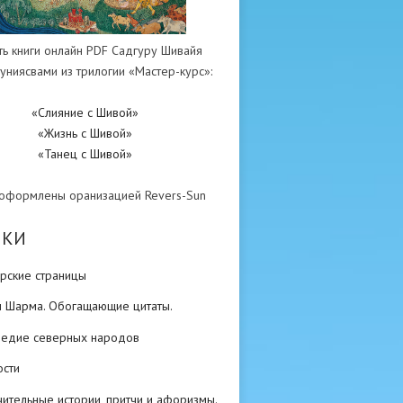
ть книги онлайн PDF Садгуру Шивайя
униясвами из трилогии «Мастер-курс»:
«Слияние с Шивой»
«Жизнь с Шивой»
«Танец с Шивой»
 оформлены оранизацией Revers-Sun
ИКИ
рские страницы
н Шарма. Обогащающие цитаты.
ледие северных народов
ости
ительные истории, притчи и афоризмы.