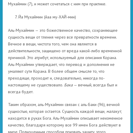
Мухаймин (7), и может сочетаться с ним при практике.
Йа Мухаймин (йаа му-ХАЙ-мин)
Аль-Мухаймин — это божественное качество, сохраняющее
сущность вещи от тления через все превратности времени.
Вечное в вещи, чистота того, чем она является в
действительности, защищено от вреда какой-либо временной
причиной. Это атрибут, используемый для описания Корана.
Аль-Мухаймин утверждает, что перевод и дополнения не
умаляют сути Корана. В более общем смысле то, что
преходяще, проходит и, следовательно, никогда по-
настоящему не существовало.
Бака
— вечный, всегда был и
всегда будет.
Таким образом, аль-Мухаймин связан с аль-Баки (96), вечной
сущностью, которая остается. Сущность каждой вещи,
малакут
,
находится в руках Бога. Аль-Мухаймин описывает неизменное
качество, благодаря которому все 99 имен Бога действуют в
мире. Полноценным способом призвать защиту этого