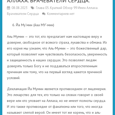
АЛЛАХА. ВРАЧЕВАТЕЛИ СЕРДЦА.
08.08.2023
Глава 05. Краткий Обзор 99 Имен Аллаха.
Врачеватели Сердца
Комментариев нет
Йа Му’мин (йаа МУ’-мин)
Аль-Мумин — это тот, кто предлагает нам настоящую веру и
доверие, свободное от всякого страха, лукавства и обмана. Из
его корня мы узнаем, что Аль-Мумин — это божественный дар,
который позволяет нам чувствовать безопасность, уверенность
и защищенность в наших сердцах. Это позволяет людям
доверять только Богу и не поддаваться второстепенным
причинам или тому, что на первый взгляд кажется причиной
условий.
Декламация Йа Мумин является противоядием от лицемерия.
Это лекарство для тех, кто только на словах говорит о своей
вере или кто уповает на Аллаха, но не имеет полноты сердца.
И это также противоядие от фанатизма или того, что иногда
называют слепой верой. Он имеет тот же корень, что и аль-