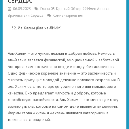
СЕРДЦА.
06.09.2023
Глава 05. Краткий Обзор 99 Имен Аллаха.
Врачеватели Сердца
Комментариев нет
Йа Халим (йаа ха-ЛИИМ)
Аль-Халим – это чуткая, нежная и добрая любовь. Нежность
аль-Халим является физической, эмоциональной и заботливой.
Бог проявляет это качество везде и всюду, без исключения.
Одно физическое коренное значение — это застенчивость и
мягкость, присущие молодой девушке полового созревания. В
аль-Халим есть что-то вроде уединенного или монашеского
качества. Оно предлагает мягкость и доброту, которые
способствуют настойчивости. Аль-Халим — это место, где могут
возникнуть сны, которые на самом деле являются видениями.
Формы слова «
хулм
» и «
ахлам
» являются категориями в
толковании сновидений.