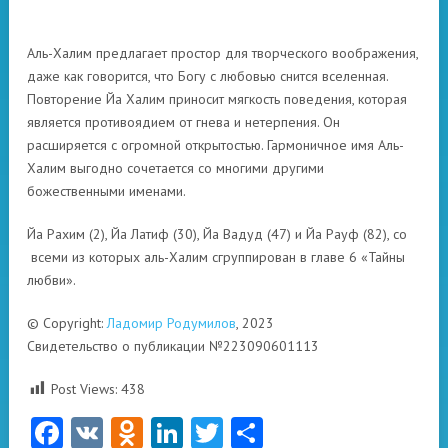
Аль-Халим предлагает простор для творческого воображения,
даже как говорится, что Богу с любовью снится вселенная.
Повторение Йа Халим приносит мягкость поведения, которая
является противоядием от гнева и нетерпения. Он
расширяется с огромной открытостью. Гармоничное имя Аль-
Халим выгодно сочетается со многими другими
божественными именами.
Йа Рахим (2), Йа Латиф (30), Йа Вадуд (47) и Йа Рауф (82), со
всеми из которых аль-Халим сгруппирован в главе 6 «Тайны
любви».
© Copyright:
Ладомир Родумилов
, 2023
Свидетельство о публикации №223090601113
Post Views:
438
Facebook
VK
Odnoklassniki
LinkedIn
Twitter
Отправить