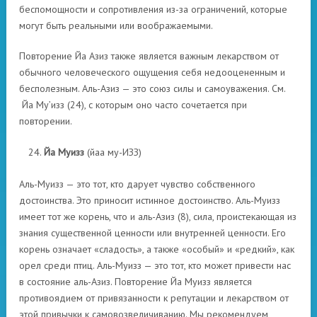
беспомощности и сопротивления из-за ограничений, которые
могут быть реальными или воображаемыми.
Повторение Йа Азиз также является важным лекарством от
обычного человеческого ощущения себя недооцененным и
бесполезным. Аль-Азиз — это союз силы и самоуважения. См.
Йа Му’изз (24), с которым оно часто сочетается при
повторении.
Йа Муизз
(йаа му-ИЗЗ)
Аль-Муизз — это тот, кто дарует чувство собственного
достоинства. Это приносит истинное достоинство. Аль-Муизз
имеет тот же корень, что и аль-Азиз (8), сила, проистекающая из
знания существенной ценности или внутренней ценности. Его
корень означает «сладость», а также «особый» и «редкий», как
орел среди птиц. Аль-Муизз — это тот, кто может привести нас
в состояние аль-Азиз. Повторение Йа Муизз является
противоядием от привязанности к репутации и лекарством от
этой привычки к самовозвеличиванию. Мы рекомендуем