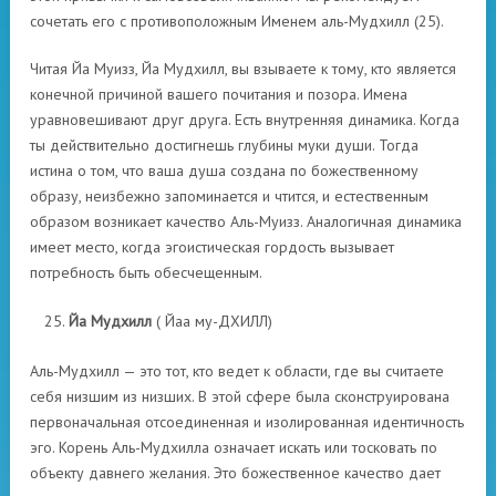
сочетать его с противоположным Именем аль-Мудхилл (25).
Читая Йа Муизз, Йа Мудхилл, вы взываете к тому, кто является
конечной причиной вашего почитания и позора. Имена
уравновешивают друг друга. Есть внутренняя динамика. Когда
ты действительно достигнешь глубины муки души. Тогда
истина о том, что ваша душа создана по божественному
образу, неизбежно запоминается и чтится, и естественным
образом возникает качество Аль-Муизз. Аналогичная динамика
имеет место, когда эгоистическая гордость вызывает
потребность быть обесчещенным.
Йа Мудхилл
( Йаа му-ДХИЛЛ)
Аль-Мудхилл — это тот, кто ведет к области, где вы считаете
себя низшим из низших. В этой сфере была сконструирована
первоначальная отсоединенная и изолированная идентичность
эго. Корень Аль-Мудхилла означает искать или тосковать по
объекту давнего желания. Это божественное качество дает