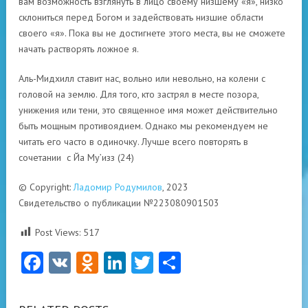
вам возможность взглянуть в лицо своему низшему «я», низко
склониться перед Богом и задействовать низшие области
своего «я». Пока вы не достигнете этого места, вы не сможете
начать растворять ложное я.
Аль-Мидхилл ставит нас, вольно или невольно, на колени с
головой на землю. Для того, кто застрял в месте позора,
унижения или тени, это священное имя может действительно
быть мощным противоядием. Однако мы рекомендуем не
читать его часто в одиночку. Лучше всего повторять в
сочетании с Йа Му’изз (24)
© Copyright:
Ладомир Родумилов
, 2023
Свидетельство о публикации №223080901503
Post Views:
517
Facebook
VK
Odnoklassniki
LinkedIn
Twitter
Отправить