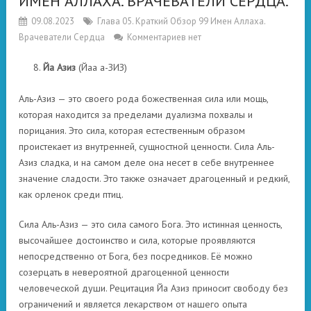
ИМЕН АЛЛАХА. ВРАЧЕВАТЕЛИ СЕРДЦА.
09.08.2023
Глава 05. Краткий Обзор 99 Имен Аллаха.
Врачеватели Сердца
Комментариев нет
Йа Азиз
(Йаа а-ЗИЗ)
Аль-Азиз — это своего рода божественная сила или мощь,
которая находится за пределами дуализма похвалы и
порицания. Это сила, которая естественным образом
проистекает из внутренней, сущностной ценности. Сила Аль-
Азиз сладка, и на самом деле она несет в себе внутреннее
значение сладости. Это также означает драгоценный и редкий,
как орленок среди птиц.
Сила Аль-Азиз — это сила самого Бога. Это истинная ценность,
высочайшее достоинство и сила, которые проявляются
непосредственно от Бога, без посредников. Её можно
созерцать в невероятной драгоценной ценности
человеческой души. Рецитация Йа Азиз приносит свободу без
ограничений и является лекарством от нашего опыта