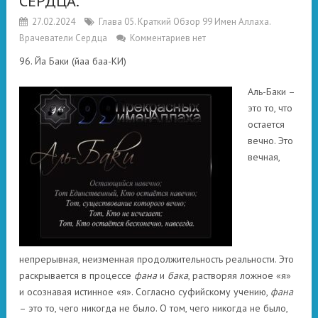
СЕРДЦА.
27.02.2024
Глава 05. Краткий Обзор 99 Имен Аллаха.
Врачеватели Сердца
Комментариев нет
96. Йа Баки (йаа баа-КИ)
Аль-Баки –
это то, что
остается
вечно. Это
вечная,
непрерывная, неизменная продолжительность реальности. Это
раскрывается в процессе
фана
и
бака
, растворяя ложное «я»
и осознавая истинное «я». Согласно суфийскому учению,
фана
– это то, чего никогда не было. О том, чего никогда не было,