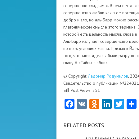
совершенно сладким ». В нем нет даж
совершенство любви как в ее потенциа
добро и зло, но аль-Барр можно рассм
платоническом смысле этого термина. 
которой есть цельность мысли, слова и
Аль-Барр излучает совершенство целог
во всех условиях жизни. Призыв к Йа Б
того, что ваши идеалы были разрушены в
главу 6 «Тайны любви».
© Copyright:
Ладомир Родумилов
, 202
Свидетельство о публикации №22402
Post Views:
251
Facebook
VK
Odnoklas
Linke
Twi
RELATED POSTS