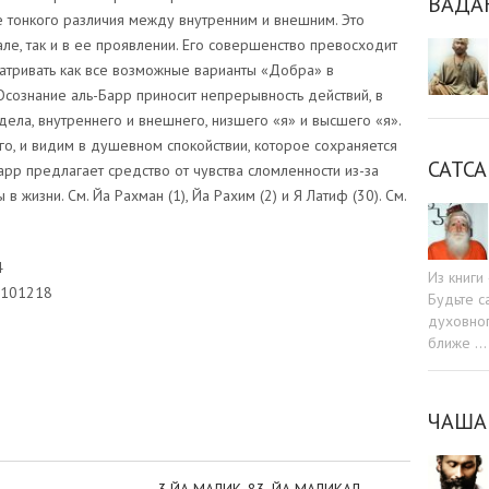
ВАДА
е тонкого различия между внутренним и внешним. Это
ле, так и в ее проявлении. Его совершенство превосходит
атривать как все возможные варианты «Добра» в
Осознание аль-Барр приносит непрерывность действий, в
 дела, внутреннего и внешнего, низшего «я» и высшего «я».
о, и видим в душевном спокойствии, которое сохраняется
САТСА
арр предлагает средство от чувства сломленности из-за
 жизни. См. Йа Рахман (1), Йа Рахим (2) и Я Латиф (30). См.
4
Из книг
1101218
Будьте c
духовног
ближе …
sniki
dIn
tter
Отправить
ЧАША