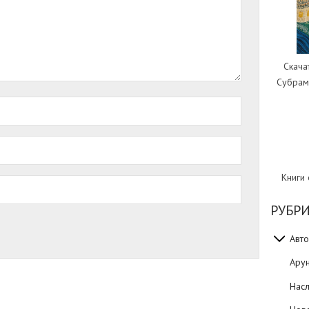
Скача
Субрам
Книги
РУБР
Авто
Ару
Нас