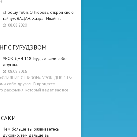
Н
«Прошу тебя, О Любовь, открой свою
тайну». ВАДАН. Хазрат Инайят …
08.08.2020
НГ C ГУРУДЭВОМ
УРОК ДНЯ 118: Будьте cами cебе
другом.
08.08.2016
и «СЛИЯНИЕ С ШИВОЙ» УРОК ДНЯ 118:
ами cебе другом. В процессе
о раскрытия, который ведет вас все
 САКИ
Чем больше вы развиваетесь
духовно, тем дальше вы