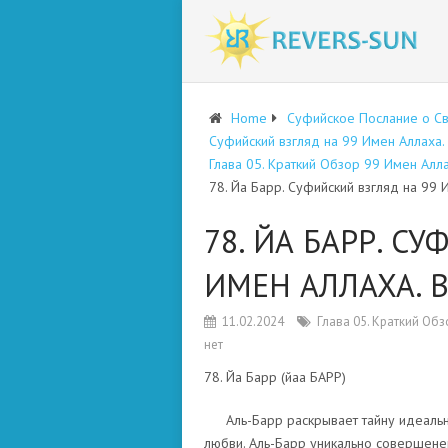
Home
Суфийское Послание о С
Суфийский взгляд на 99 Имен Аллаха
Глава 05. Краткий Обзор 99 Имен Алл
78. Йа Барр. Суфийский взгляд на 99
78. ЙА БАРР. С
ИМЕН АЛЛАХА. 
11.02.2024
Глава 05. Краткий Об
нет
78. Йа Барр (йаа БАРР)
Аль-Барр раскрывает тайну идеальн
любви. Аль-Барр уникально совершенен