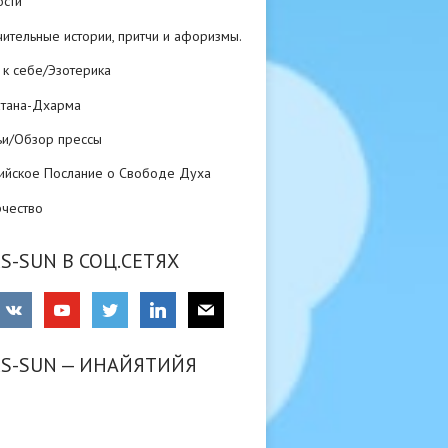
ости
ительные истории, притчи и афоризмы.
 к себе/Эзотерика
атана-Дхарма
ьи/Обзор прессы
ийское Послание о Свободе Духа
рчество
S-SUN В СОЦ.СЕТЯХ
RS-SUN — ИНАЙЯТИЙЯ