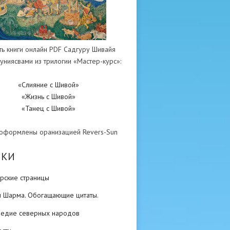
ть книги онлайн PDF Садгуру Шивайя
униясвами из трилогии «Мастер-курс»:
«Слияние с Шивой»
«Жизнь с Шивой»
«Танец с Шивой»
 оформлены оранизацией Revers-Sun
ИКИ
рские страницы
н Шарма. Обогащающие цитаты.
ледие северных народов