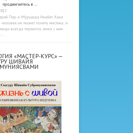
продвигаетесь в …
2017
арий Пир-о-Муршида Инайят Хана
человек не может понять мистика; и
люди всегда теряются, имея с ним
о …
ГИЯ «МАСТЕР-КУРС» —
УРУ ШИВАЙЯ
АМУНИЯСВАМИ