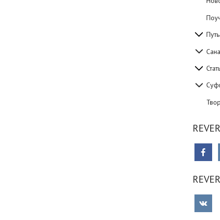
Нов
Поуч
Путь
Сан
Стат
Суф
Тво
REVER
REVE