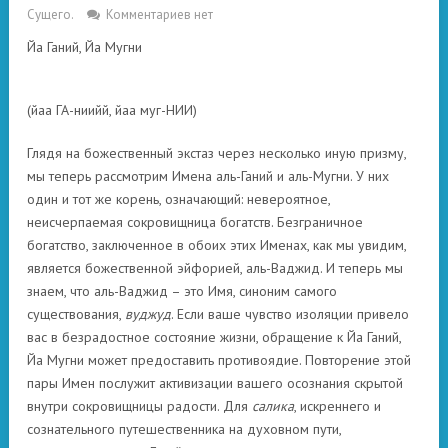
Сущего.
Комментариев нет
Йа Ганий, Йа Мугни
(йаа ГА-ниийй, йаа муг-НИИ)
Глядя на божественный экстаз через несколько иную призму,
мы теперь рассмотрим Имена аль-Ганий и аль-Мугни. У них
один и тот же корень, означающий: невероятное,
неисчерпаемая сокровищница богатств. Безграничное
богатство, заключенное в обоих этих Именах, как мы увидим,
является божественной эйфорией, аль-Ваджид. И теперь мы
знаем, что аль-Ваджид – это Имя, синоним самого
существования,
вуджуд
. Если ваше чувство изоляции привело
вас в безрадостное состояние жизни, обращение к Йа Ганий,
Йа Мугни может предоставить противоядие. Повторение этой
пары Имен послужит активизации вашего осознания скрытой
внутри сокровищницы радости. Для
салика
, искреннего и
сознательного путешественника на духовном пути,