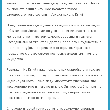
каким-то образом заполнить дыру того, чего у вас нет. Тогда
вы сможете войти в истинное богатство такого
самодостаточного состояния Аллаха, как аль-Ганий.
Представленное здесь учение, находится в том же ключе, что
и блаженство Иисуса, где он учит, что нищие духом, те, кто
менее наполнен чувством самости, радостны и являются
наследниками блаженства Царства Небесного. Неудивительно,
что многие суфии восприняли этот отрывок Корана как
поощрение стать
факирами
, полностью лишенными личного
имущества.
Рецитация Йа Ганий также показано как снадобье для тех, кто
отвергает помощь, потому что они изолировали себя в ложной
индивидуальности. Такие люди упорствуют, утверждая, что
«все хорошо, мне ничего не нужно». Они неспособны принять
факт необходимой взаимозависимости, которую жизнь
показывает нам во всем творении.
С психологической точки зрения они, возможно, отвергли