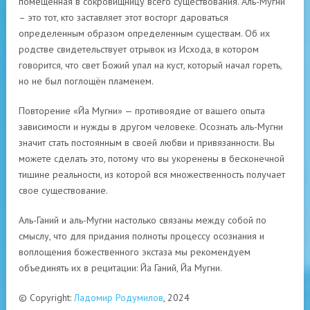
помещенная в сокровищницу всего существования. Аль-Мугни
– это тот, кто заставляет этот восторг дароваться
определенным образом определенным существам. Об их
родстве свидетельствует отрывок из Исхода, в котором
говорится, что свет Божий упал на куст, который начал гореть,
но не был поглощён пламенем.
Повторение «Йа Мугни» — противоядие от вашего опыта
зависимости и нужды в другом человеке. Осознать аль-Мугни
значит стать постоянным в своей любви и привязанности. Вы
можете сделать это, потому что вы укоренены в бесконечной
тишине реальности, из которой вся множественность получает
свое существование.
Аль-Ганий и аль-Мугни настолько связаны между собой по
смыслу, что для придания полноты процессу осознания и
воплощения божественного экстаза мы рекомендуем
объединять их в рецитации: Йа Ганий, Йа Мугни.
© Copyright:
Ладомир Родумилов
, 2024