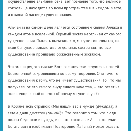
осуществление аль-Ганий означает познание того, что великое
сокровище находится во всем пространстве и в каждом месте,
и в каждой частице существования.
Аль-Ганий на самом деле является состоянием сияния Аллаха в
каждом атоме вселенной. Скрытый экстаз неотличен от самого
существования. Пытаясь выразить это, мы уже говорим так, как
если бы существовало два отдельных состояния, что все
существование пронизано божественным экстазом.
Эта эманация, это сияние Бога экстатически струится из своей
бесконечной сокровищницы ко всему творению. Оно течет от
существования к тому, что не имеет существования. То, что мы
получаем от его самого внутреннего качества, — это ответ на
экзистенциальный вопрос: «Почему я существую?»
В Коране есть отрывок: «Мы нашли вас в нужде (
фукараа
), а
затем дали достаток (
ганийй
)». Это говорит о том, что люди
полны бедности и нужды, и на это состояние Аллах отвечает
богатством и изобилием. Повторение Йа Ганий может оказать