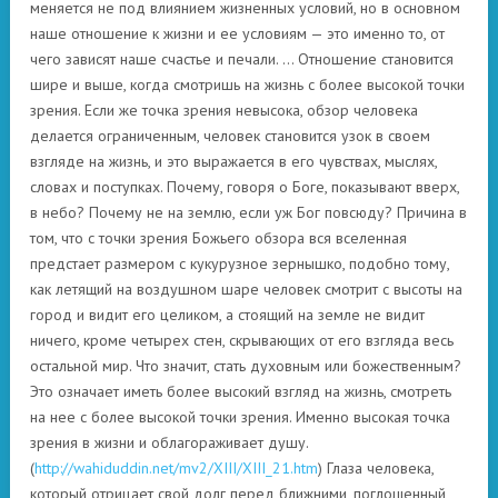
меняется не под влиянием жизненных условий, но в основном
наше отношение к жизни и ее условиям — это именно то, от
чего зависят наше счастье и печали. … Отношение становится
шире и выше, когда смотришь на жизнь с более высокой точки
зрения. Если же точка зрения невысока, обзор человека
делается ограниченным, человек становится узок в своем
взгляде на жизнь, и это выражается в его чувствах, мыслях,
словах и поступках. Почему, говоря о Боге, показывают вверх,
в небо? Почему не на землю, если уж Бог повсюду? Причина в
том, что с точки зрения Божьего обзора вся вселенная
предстает размером с кукурузное зернышко, подобно тому,
как летящий на воздушном шаре человек смотрит с высоты на
город и видит его целиком, а стоящий на земле не видит
ничего, кроме четырех стен, скрывающих от его взгляда весь
остальной мир. Что значит, стать духовным или божественным?
Это означает иметь более высокий взгляд на жизнь, смотреть
на нее с более высокой точки зрения. Именно высокая точка
зрения в жизни и облагораживает душу.
(
http://wahiduddin.net/mv2/XIII/XIII_21.htm
) Глаза человека,
который отрицает свой долг перед ближними, поглощенный