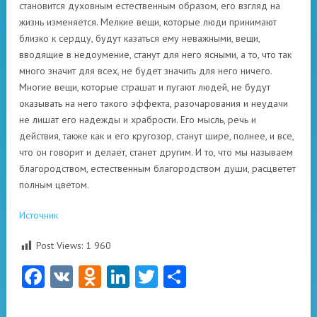
становится духовным естественным образом, его взгляд на
жизнь изменяется. Мелкие вещи, которые люди принимают
близко к сердцу, будут казаться ему неважными, вещи,
вводящие в недоумение, станут для него ясными, а то, что так
много значит для всех, не будет значить для него ничего.
Многие вещи, которые страшат и пугают людей, не будут
оказывать на него такого эффекта, разочарования и неудачи
не лишат его надежды и храбрости. Его мысль, речь и
действия, также как и его кругозор, станут шире, полнее, и все,
что он говорит и делает, станет другим. И то, что мы называем
благородством, естественным благородством души, расцветет
полным цветом.
Источник
Post Views:
1 960
Facebook
VK
Odnoklassniki
LinkedIn
Twitter
Отправить