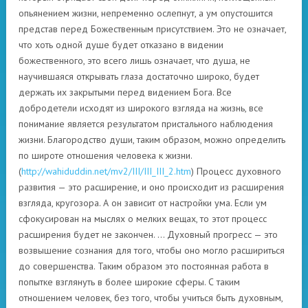
опьянением жизни, непременно ослепнут, а ум опустошится
представ перед Божественным присутствием. Это не означает,
что хоть одной душе будет отказано в видении
божественного, это всего лишь означает, что душа, не
научившаяся открывать глаза достаточно широко, будет
держать их закрытыми перед видением Бога. Все
добродетели исходят из широкого взгляда на жизнь, все
понимание является результатом пристального наблюдения
жизни. Благородство души, таким образом, можно определить
по широте отношения человека к жизни.
(
http://wahiduddin.net/mv2/III/III_III_2.htm
) Процесс духовного
развития — это расширение, и оно происходит из расширения
взгляда, кругозора. А он зависит от настройки ума. Если ум
сфокусирован на мыслях о мелких вещах, то этот процесс
расширения будет не закончен. … Духовный прогресс — это
возвышение сознания для того, чтобы оно могло расшириться
до совершенства. Таким образом это постоянная работа в
попытке взглянуть в более широкие сферы. С таким
отношением человек, без того, чтобы учиться быть духовным,