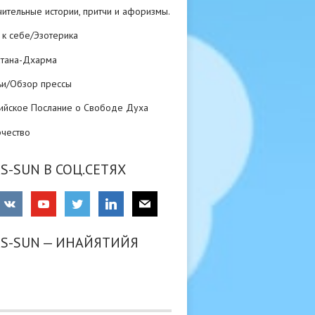
ительные истории, притчи и афоризмы.
 к себе/Эзотерика
атана-Дхарма
ьи/Обзор прессы
ийское Послание о Свободе Духа
рчество
S-SUN В СОЦ.СЕТЯХ
RS-SUN — ИНАЙЯТИЙЯ