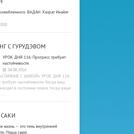
Н
озлюбленного. ВАДАН. Хазрат Инайят
2020
НГ C ГУРУДЭВОМ
УРОК ДНЯ 116: Прогресс требует
настойчивости.
06.08.2016
и «СЛИЯНИЕ С ШИВОЙ» УРОК ДНЯ 116:
 требует настойчивости. Когда ваш
иходит в состояние покоя, тогда ваше
е …
 САКИ
я жизнь — это тень внутренней
ти. (Чаша саки)