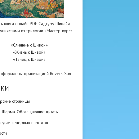
ть книги онлайн PDF Садгуру Шивайя
униясвами из трилогии «Мастер-курс»:
«Слияние с Шивой»
«Жизнь с Шивой»
«Танец с Шивой»
 оформлены оранизацией Revers-Sun
ИКИ
рские страницы
н Шарма. Обогащающие цитаты.
ледие северных народов
ости