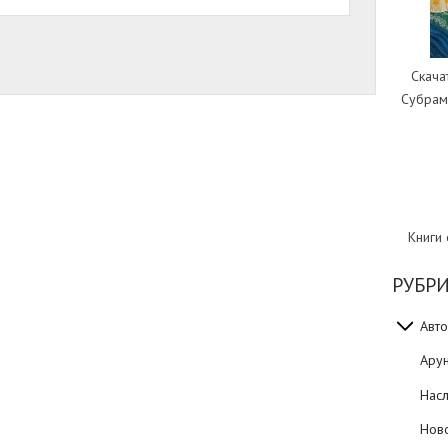
Скача
Субрам
Книги
РУБР
Авто
Ару
Нас
Нов