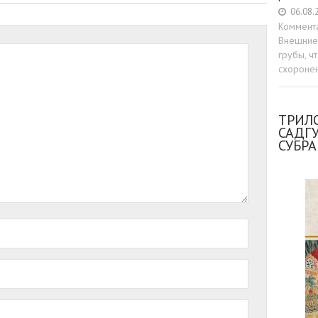
06.08.
Коммент
Внешние 
грубы, ч
схоронен
ТРИЛО
САДГ
СУБР