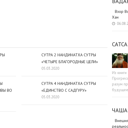
ВАДА
Взор В
Хан
sniki
dIn
tter
Отправить
06.08.
САТСА
ТРЫ
СУТРА 2 НАНДИНАТХА СУТРЫ
«ЧЕТЫРЕ БЛАГОРОДНЫЕ ЦЕЛИ»
05.03.2020
Из книг
Прогресс
РЫ
СУТРА 4 НАНДИНАТХА СУТРЫ
разум пр
будуще
ИВЫ ВО
«ЕДИНСТВО С САДГУРУ»
05.03.2020
ЧАША
Внешня
реальнос