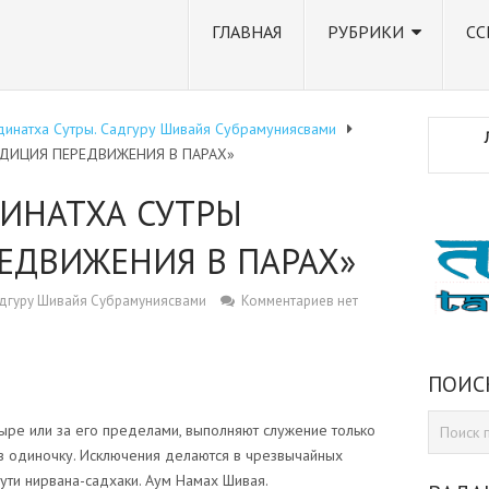
ГЛАВНАЯ
РУБРИКИ
СС
динатха Сутры. Садгуру Шивайя Субрамуниясвами
АДИЦИЯ ПЕРЕДВИЖЕНИЯ В ПАРАХ»
ДИНАТХА СУТРЫ
ЕДВИЖЕНИЯ В ПАРАХ»
адгуру Шивайя Субрамуниясвами
Комментариев нет
ПОИС
ыре или за его пределами, выполняют служение только
 в одиночку. Исключения делаются в чрезвычайных
 пути нирвана-садхаки. Аум Намах Шивая.