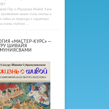
2017
арий Пир-о-Муршида Инайят Хана
проявления жизни столь плотны и
то тайна их природы и характера
а очень глубоко. …
ГИЯ «МАСТЕР-КУРС» —
УРУ ШИВАЙЯ
АМУНИЯСВАМИ