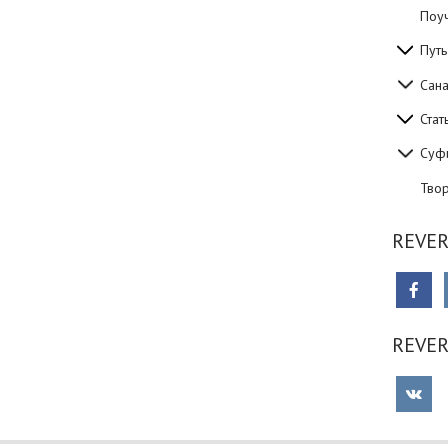
Поуч
Путь
Сан
Стат
Суф
Тво
REVER
REVE