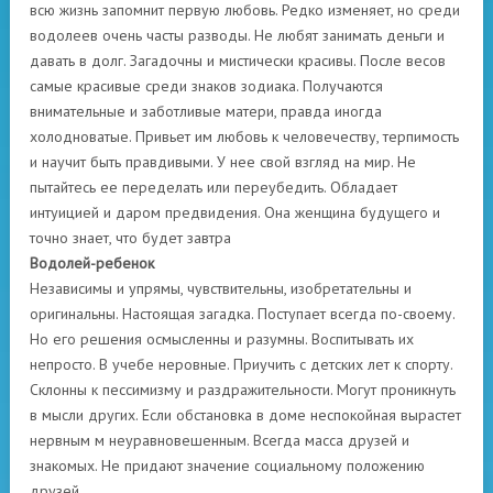
всю жизнь запомнит первую любовь. Редко изменяет, но среди
водолеев очень часты разводы. Не любят занимать деньги и
давать в долг. Загадочны и мистически красивы. После весов
самые красивые среди знаков зодиака. Получаются
внимательные и заботливые матери, правда иногда
холодноватые. Привьет им любовь к человечеству, терпимость
и научит быть правдивыми. У нее свой взгляд на мир. Не
пытайтесь ее переделать или переубедить. Обладает
интуицией и даром предвидения. Она женщина будущего и
точно знает, что будет завтра
Водолей-ребенок
Независимы и упрямы, чувствительны, изобретательны и
оригинальны. Настоящая загадка. Поступает всегда по-своему.
Но его решения осмысленны и разумны. Воспитывать их
непросто. В учебе неровные. Приучить с детских лет к спорту.
Склонны к пессимизму и раздражительности. Могут проникнуть
в мысли других. Если обстановка в доме неспокойная вырастет
нервным м неуравновешенным. Всегда масса друзей и
знакомых. Не придают значение социальному положению
друзей.