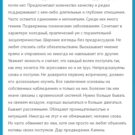
почти нет. Предпочитают количество качеству и редко
поддерживают с кем-либо длительные и глубокие отношения.
Часто остаются одинокими и непонятыми. Среди них много
гениев. Подвержены психическим заболеваниям. Сочетают в
характере холодный, практический ум с поразительной
эксцентричностью. Широкие взгляды без предрассудков. Не
любит стеснять себя обязательствами. Высказывает мнение
прямо и откровенно но никогда не навязывает его другим.
Уважает личность и считает, что каждый волен поступать так,
как ему хочется. Не агрессивен но и не трус. Непредсказуемы
слова и поступки. Не доверится первому встречному, должен
его досконально изучить. Все заключения основаны на
собственных наблюдениях и только на них. Болезни так или
иначе связаны с кровеносной системой. Нужно больше бывать
на свежем воздухе, хорошо высыпаться и больше двигаться.
Бывают рассеянными. Обладают проницательностью и
интуицией. Никогда не лгут и не обманывают, человек слова.
Их часто обвиняют во лжи, хотя они просто не любят объяснять
мотивы своих поступков. Дар предвидения. Камень