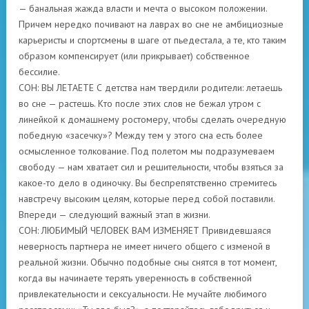
— банальная жажда власти и мечта о высоком положении.
Причем нередко почивают на лаврах во сне не амбициозные
карьеристы и спортсмены в шаге от пьедестала, а те, кто таким
образом компенсирует (или прикрывает) собственное
бессилие.
СОН: ВЫ ЛЕТАЕТЕ С детства нам твердили родители: летаешь
во сне — растешь. Кто после этих слов не бежал утром с
линейкой к домашнему ростомеру, чтобы сделать очередную
победную «засечку»? Между тем у этого сна есть более
осмысленное толкование. Под полетом мы подразумеваем
свободу — нам хватает сил и решительности, чтобы взяться за
какое-то дело в одиночку. Вы беспрепятственно стремитесь
навстречу высоким целям, которые перед собой поставили.
Впереди — следующий важный этап в жизни.
СОН: ЛЮБИМЫЙ ЧЕЛОВЕК ВАМ ИЗМЕНЯЕТ Привидевшаяся
неверность партнера не имеет ничего общего с изменой в
реальной жизни. Обычно подобные сны снятся в тот момент,
когда вы начинаете терять уверенность в собственной
привлекательности и сексуальности. Не мучайте любимого