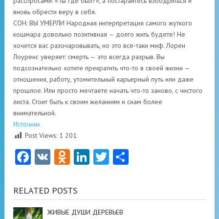
расспросами: «Ты где был?», а постарайтесь взбодриться и
вновь обрести веру в себя.
СОН: ВЫ УМЕРЛИ Народная интерпретация самого жуткого
кошмара довольно позитивная — долго жить будете! Не
хочется вас разочаровывать, но это все-таки миф. Лорен
Лоуренс уверяет: смерть — это всегда разрыв. Вы
подсознательно хотите прекратить что-то в своей жизни —
отношения, работу, утомительный карьерный путь или даже
прошлое. Или просто мечтаете начать что-то заново, с чистого
листа. Стоит быть к своим желаниям и снам более
внимательной.
Источник
Post Views:
1 201
Facebook
VK
Odnoklassniki
LinkedIn
Twitter
Отправить
RELATED POSTS
ЖИВЫЕ ДУШИ ДЕРЕВЬЕВ