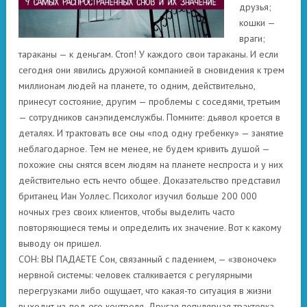
друзья;
кошки —
враги;
тараканы — к деньгам. Стоп! У каждого свои тараканы. И если
сегодня они явились дружной компанией в сновидения к трем
миллионам людей на планете, то одним, действительно,
принесут состояние, другим — проблемы с соседями, третьим
— сотрудников санэпидемслужбы. Помните: дьявол кроется в
деталях. И трактовать все сны «под одну гребенку» — занятие
неблагодарное. Тем не менее, не будем кривить душой —
похожие сны снятся всем людям на планете неспроста и у них
действительно есть нечто общее. Доказательство представил
британец Иан Уоллес. Психолог изучил больше 200 000
ночных грез своих клиентов, чтобы выделить часто
повторяющиеся темы и определить их значение. Вот к какому
выводу он пришел.
СОН: ВЫ ПАДАЕТЕ Сон, связанный с падением, — «звоночек»
нервной системы: человек сталкивается с регулярными
перегрузками либо ощущает, что какая-то ситуация в жизни
выходит из-под его контроля. Другая популярная трактовка —