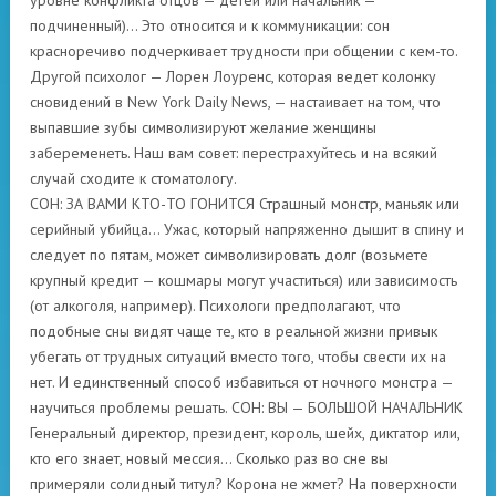
уровне конфликта отцов — детей или начальник —
подчиненный)… Это относится и к коммуникации: сон
красноречиво подчеркивает трудности при общении с кем-то.
Другой психолог — Лорен Лоуренс, которая ведет колонку
сновидений в New York Daily News, — настаивает на том, что
выпавшие зубы символизируют желание женщины
забеременеть. Наш вам совет: перестрахуйтесь и на всякий
случай сходите к стоматологу.
СОН: ЗА ВАМИ КТО-ТО ГОНИТСЯ Страшный монстр, маньяк или
серийный убийца… Ужас, который напряженно дышит в спину и
следует по пятам, может символизировать долг (возьмете
крупный кредит — кошмары могут участиться) или зависимость
(от алкоголя, например). Психологи предполагают, что
подобные сны видят чаще те, кто в реальной жизни привык
убегать от трудных ситуаций вместо того, чтобы свести их на
нет. И единственный способ избавиться от ночного монстра —
научиться проблемы решать. СОН: ВЫ — БОЛЬШОЙ НАЧАЛЬНИК
Генеральный директор, президент, король, шейх, диктатор или,
кто его знает, новый мессия… Сколько раз во сне вы
примеряли солидный титул? Корона не жмет? На поверхности