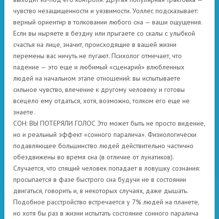
чувство незащищенности и уязвимости. Уоллес подсказывает:
верный ориентир в толковании любого сна — ваши ощущения.
Если вы ныряете в бездну или прыгаете со скалы с улыбкой
счастья на лице, значит, происходящие в вашей жизни
перемены вас ничуть не пугают. Психолог отмечает, что
падение — это еще и любимый «сценарий» влюбленных
людей на начальном этапе отношений: вы испытываете
сильное чувство, влечение к другому человеку и готовы
всецело ему отдаться, хотя, возможно, толком его еще не
знаете.
СОН: ВЫ ПОТЕРЯЛИ ГОЛОС Это может быть не просто видение,
но и реальный эффект «сонного паралича». Физиологически
подавляющее большинство людей действительно частично
обездвижены во время сна (в отличие от лунатиков).
Случается, что спящий человек попадает в ловушку сознания:
просыпается в фазе быстрого сна будучи не в состоянии
двигаться, говорить и, в некоторых случаях, даже дышать.
Подобное расстройство встречается у 7% людей на планете,
но хотя бы раз в жизни испытать состояние сонного паралича