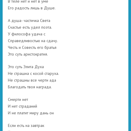
В теле нет и нет в уме
Его радость лишь в Душе.
А душа- частичка Света
Счастье есть удел поэта.
У философа удача с
Справедливостью на сдачу.
Честь и Совесть его братья
Это суть аристократия.
Это суть Элита Духа
Не страшна с косой старуха.
Не страшны все черти ада
Благодать твоя награда.
Смерти нет
И нет страданий
И не платит миру дань он
Если есть на завтрак