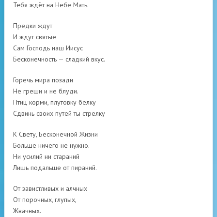
Тебя ждёт на Небе Мать.
Предки ждут
И ждут святые
Сам Господь наш Иисус
Бесконечность — сладкий вкус.
Горечь мира позади
Не греши и не блуди.
Птиц корми, плутовку белку
Сдвинь своих путей ты стрелку
К Свету, Бесконечной Жизни
Больше ничего не нужно.
Ни усилий ни стараний
Лишь подальше от пираний.
От завистливых и алчных
От порочных, глупых,
Жвачных.