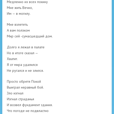
Медленно их всех покину
Мне жить Вечно,
Им — в могилу.
Мне взлететь
А вам ползком
Мир сей -сумасшедший дом.
Долго я лежал в палате
Но в итоге сказал —
Хватит.
Я от мира удалился
Не ругался и не злился.
Просто обретя Покой
Выиграл неравный бой.
Зло изгнал
Изгнал страданья
И возвел фундамент здания.
Что погоде не подвластно