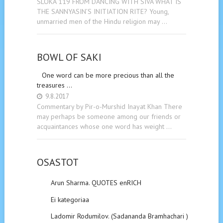
SLOKA 119 FROM DANCING WITH SIVA WHAT IS
THE SANNYASIN’S INITIATION RITE? Young,
unmarried men of the Hindu religion may …
BOWL OF SAKI
One word can be more precious than all the
treasures …
9.8.2017
Commentary by Pir-o-Murshid Inayat Khan There
may perhaps be someone among our friends or
acquaintances whose one word has weight …
OSASTOT
Arun Sharma. QUOTES enRICH
Ei kategoriaa
Ladomir Rodumilov. (Sadananda Bramhachari ).