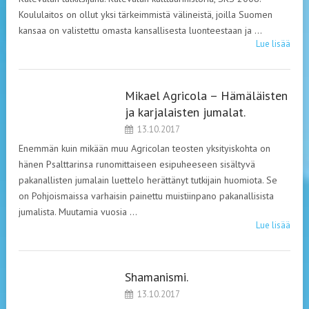
Koululaitos on ollut yksi tärkeimmistä välineistä, joilla Suomen
kansaa on valistettu omasta kansallisesta luonteestaan ja …
Lue lisää
Mikael Agricola – Hämäläisten
LEHDISTÖ
ja karjalaisten jumalat.
13.10.2017
Enemmän kuin mikään muu Agricolan teosten yksityiskohta on
hänen Psalttarinsa runomittaiseen esipuheeseen sisältyvä
pakanallisten jumalain luettelo herättänyt tutkijain huomiota. Se
on Pohjoismaissa varhaisin painettu muistiinpano pakanallisista
jumalista. Muutamia vuosia …
Lue lisää
Shamanismi.
LEHDISTÖ
13.10.2017