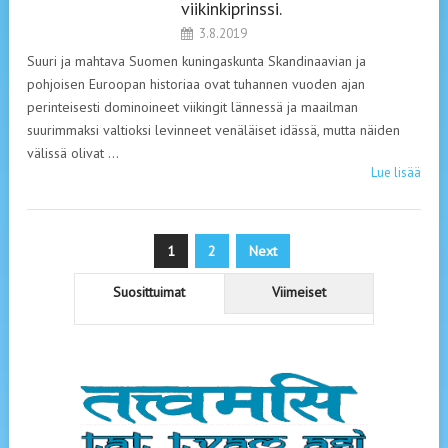
viikinkiprinssi.
3.8.2019
Suuri ja mahtava Suomen kuningaskunta Skandinaavian ja
pohjoisen Euroopan historiaa ovat tuhannen vuoden ajan
perinteisesti dominoineet viikingit lännessä ja maailman
suurimmaksi valtioksi levinneet venäläiset idässä, mutta näiden
välissä olivat …
Lue lisää
Artikkelien
1
2
Next
sivutus
Suosittuimat
Viimeiset