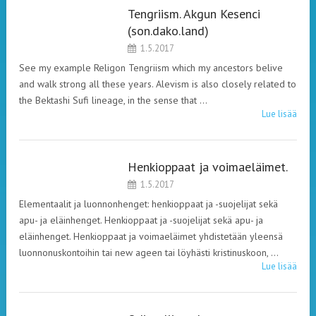
Tengriism. Akgun Kesenci
LEHDISTÖ
(son.dako.land)
1.5.2017
See my example Religon Tengriism which my ancestors belive
and walk strong all these years. Alevism is also closely related to
the Bektashi Sufi lineage, in the sense that …
Lue lisää
Henkioppaat ja voimaeläimet.
LEHDISTÖ
1.5.2017
Elementaalit ja luonnonhenget: henkioppaat ja -suojelijat sekä
apu- ja eläinhenget. Henkioppaat ja -suojelijat sekä apu- ja
eläinhenget. Henkioppaat ja voimaeläimet yhdistetään yleensä
luonnonuskontoihin tai new ageen tai löyhästi kristinuskoon, …
Lue lisää