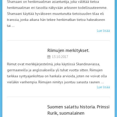
Shamaani on henkimaailman asiantuntija, joka välittää tietoa
henkimaailman eri tasoilta näkyvään arkiseen todellisuuteemme.
Shamaani käyttää hyväkseen muuntunutta tietoisuuden tilaa eli
transsia, jonka aikana hän tekee henkimatkan tietoa hakeakseen
tai …
Lue lisää
Riimujen merkitykset.
LEHDISTÖ
13.10.2017
Riimut ovat merkkijärjestelmä, joka käytössä Skandinaviassa,
germaaneilla ja anglosakseilla yli tuhat vuotta sitten. Riimujen
tarkkaa syntyajankohtaa on hankala arvioida, joten ne voivat olla
vieläkin vanhempia. Riimujen nimitys juontuu sanasta raunen …
Lue lisää
Suomen salattu historia. Prinssi
Rurik, suomalainen
MUINAISUSKONNOT