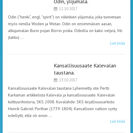
Odin, ylijumala.
12.10.2017
MUINAISUSKONNOT
Odin (”henki”, engl. ”spirit”) on viikinkien ylijumala, joka tunnetaan
myös nimillä Woden ja Wotan. Odin on ensimmäisen aasan,
alkujumalan Burin pojan Börrin poika. Odinilla on kaksi veljeä, Vili
(tahto) …
Lue lisää
Kansallisuusaate Kalevalan
LEHDISTÖ
taustana.
13.10.2017
Kansallisuusaate Kalevalan taustana Lyhennetty ote Pertti
Karkaman artikkelista Kalevala ja kansallisuusaate. Kalevalan
kulttuurihistoria, SKS 2008. Kuvalähde: SKS kirjallisuusarkisto
Henrik Gabriel Porthan (1739-1804). Kansallisen valtion synty
edellytti, että oli ensin …
Lue lisää