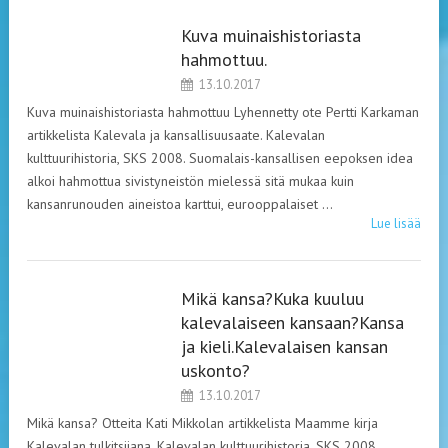
Kuva muinaishistoriasta
LEHDISTÖ
hahmottuu.
13.10.2017
Kuva muinaishistoriasta hahmottuu Lyhennetty ote Pertti Karkaman
artikkelista Kalevala ja kansallisuusaate. Kalevalan
kulttuurihistoria, SKS 2008. Suomalais-kansallisen eepoksen idea
alkoi hahmottua sivistyneistön mielessä sitä mukaa kuin
kansanrunouden aineistoa karttui, eurooppalaiset …
Lue lisää
Mikä kansa?Kuka kuuluu
LEHDISTÖ
kalevalaiseen kansaan?Kansa
ja kieli.Kalevalaisen kansan
uskonto?
13.10.2017
Mikä kansa? Otteita Kati Mikkolan artikkelista Maamme kirja
Kalevalan tulkitsijana. Kalevalan kulttuurihistoria, SKS 2008.