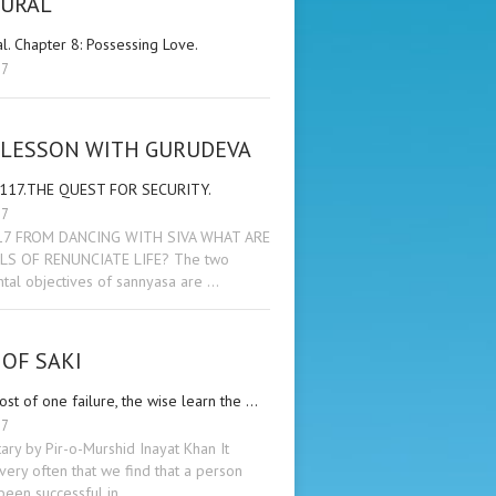
KURAL
al. Chapter 8: Possessing Love.
17
 LESSON WITH GURUDEVA
 117.THE QUEST FOR SECURITY.
17
17 FROM DANCING WITH SIVA WHAT ARE
LS OF RENUNCIATE LIFE? The two
tal objectives of sannyasa are …
OF SAKI
cost of one failure, the wise learn the …
17
ry by Pir-o-Murshid Inayat Khan It
ery often that we find that a person
been successful in …