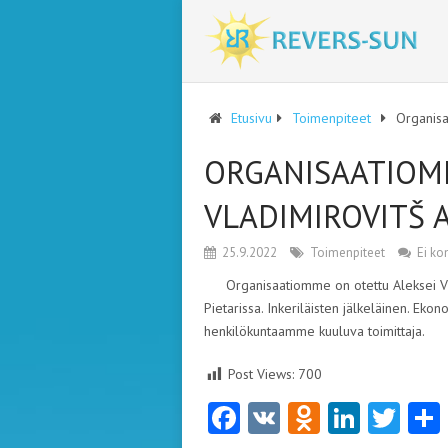
Etusivu
Toimenpiteet
Organisa
ORGANISAATIOM
VLADIMIROVITŠ 
25.9.2022
Toimenpiteet
Ei ko
Organisaatiomme on otettu Aleksei V
Pietarissa. Inkeriläisten jälkeläinen. Ekonom
henkilökuntaamme kuuluva toimittaja.
Post Views:
700
Facebook
VK
Odnoklas
Linke
Twi