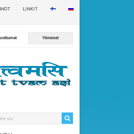
NNÖT
LINKIT
osittuimat
Viimeiset