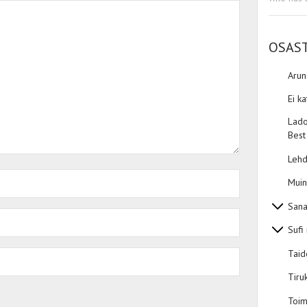
OSAS
Aru
Ei k
Lado
Best
Lehd
Muin
Sana
Sufi
Taid
Tiru
Toim