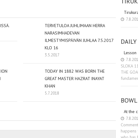
TIRU
Tirukur
7.8.20
ISSÄ.
TERVETULOA JUHLIMAAN HERRA
NARASIMHADEVAN
DAILY
ILMESTYMISPÄIVÄN JUHLAA 7.5.2017
KLO 16
Lesson
3.5.2017
7.8.20
SLOKA 1
TION
TODAY IN 1882 WAS BORN THE
THE GOA
fundamen
N
GREAT MASTER HAZRAT INAYAT
KHAN
5.7.2018
BOWL 
At the 
7.8.20
Commenta
happens v
who has 