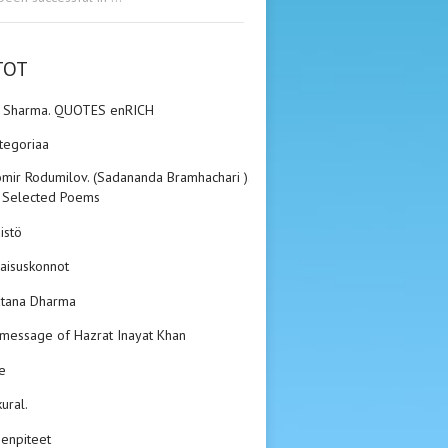
TOT
n Sharma. QUOTES enRICH
ategoriaa
mir Rodumilov. (Sadananda Bramhachari ).
 Selected Poems
istö
aisuskonnot
tana Dharma
 message of Hazrat Inayat Khan
e
kural.
enpiteet