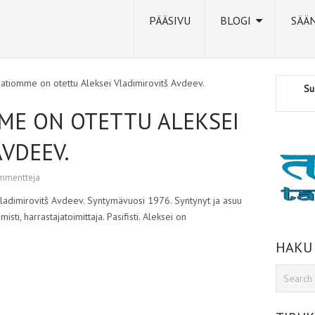
PÄÄSIVU
BLOGI
SÄÄ
atiomme on otettu Aleksei Vladimirovitš Avdeev.
Su
ME ON OTETTU ALEKSEI
AVDEEV.
mmentteja
ladimirovitš Avdeev. Syntymävuosi 1976. Syntynyt ja asuu
isti, harrastajatoimittaja. Pasifisti. Aleksei on
HAKU
sniki
dIn
tter
Share