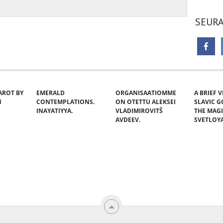
SEURA
AROT BY
EMERALD
ORGANISAATIOMME
A BRIEF 
N
CONTEMPLATIONS.
ON OTETTU ALEKSEI
SLAVIC 
INAYATIYYA.
VLADIMIROVITŠ
THE MAG
AVDEEV.
SVETLOY