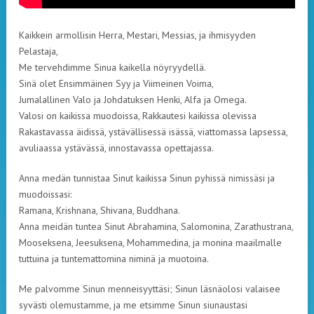
Kaikkein armollisin Herra, Mestari, Messias, ja ihmisyyden
Pelastaja,
Me tervehdimme Sinua kaikella nöyryydellä.
Sinä olet Ensimmäinen Syy ja Viimeinen Voima,
Jumalallinen Valo ja Johdatuksen Henki, Alfa ja Omega.
Valosi on kaikissa muodoissa, Rakkautesi kaikissa olevissa
Rakastavassa äidissä, ystävällisessä isässä, viattomassa lapsessa,
avuliaassa ystävässä, innostavassa opettajassa.
Anna medän tunnistaa Sinut kaikissa Sinun pyhissä nimissäsi ja
muodoissasi:
Ramana, Krishnana, Shivana, Buddhana.
Anna meidän tuntea Sinut Abrahamina, Salomonina, Zarathustrana,
Mooseksena, Jeesuksena, Mohammedina, ja monina maailmalle
tuttuina ja tuntemattomina niminä ja muotoina.
Me palvomme Sinun menneisyyttäsi; Sinun läsnäolosi valaisee
syvästi olemustamme, ja me etsimme Sinun siunaustasi