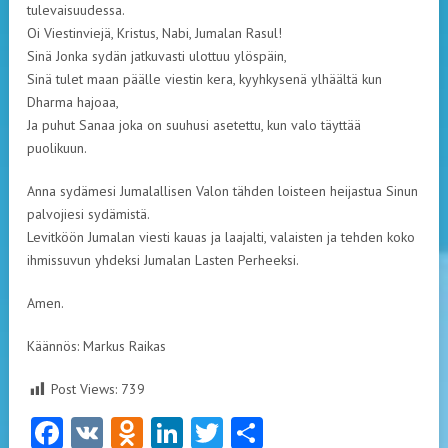
tulevaisuudessa.
Oi Viestinviejä, Kristus, Nabi, Jumalan Rasul!
Sinä Jonka sydän jatkuvasti ulottuu ylöspäin,
Sinä tulet maan päälle viestin kera, kyyhkysenä ylhäältä kun
Dharma hajoaa,
Ja puhut Sanaa joka on suuhusi asetettu, kun valo täyttää
puolikuun.
Anna sydämesi Jumalallisen Valon tähden loisteen heijastua Sinun
palvojiesi sydämistä.
Levitköön Jumalan viesti kauas ja laajalti, valaisten ja tehden koko
ihmissuvun yhdeksi Jumalan Lasten Perheeksi.
Amen.
Käännös: Markus Raikas
Post Views:
739
Facebook
VK
Odnoklassniki
LinkedIn
Twitter
Share