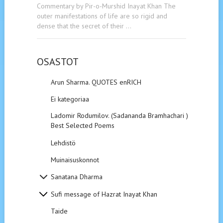
Commentary by Pir-o-Murshid Inayat Khan The
outer manifestations of life are so rigid and
dense that the secret of their …
OSASTOT
Arun Sharma. QUOTES enRICH
Ei kategoriaa
Ladomir Rodumilov. (Sadananda Bramhachari ).
Best Selected Poems
Lehdistö
Muinaisuskonnot
Sanatana Dharma
Sufi message of Hazrat Inayat Khan
Taide