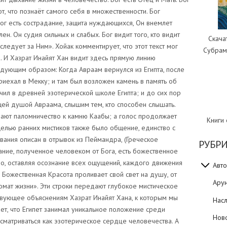
тот, что познаёт самого себя в множественности. Бог
Бог есть сострадание, защита нуждающихся, Он внемлет
лен. Он судия сильных и слабых. Бог видит того, кто видит
Скача
о следует за Ним». Хойак комментирует, что этот текст мог
Субрам
а. И Хазрат Инайят Хан видит здесь прямую линию
дующим образом: Когда Авраам вернулся из Египта, после
риехал в Мекку; и там был возложен камень в память об
чил в древней эзотерической школе Египта; и до сих пор
щей душой Авраама, слышим тем, кто способен слышать.
ают паломничество к камню Каабы; а голос продолжает
Книги
 Целью ранних мистиков также было общение, единство с
вания описан в отрывок из Пеймандра, (Греческое
РУБР
нание, полученное человеком от Бога, есть божественное
ибо, оставляя осознание всех ощущений, каждого движения
Авто
 Божественная Красота проливает свой свет на душу, от
Ару
омат жизни». Эти строки передают глубокое мистическое
твующее объяснениям Хазрат Инайят Хана, к которым мы
Нас
т, что Египет занимал уникальное положение среди
Нов
ссматриваться как эзотерическое сердце человечества. А