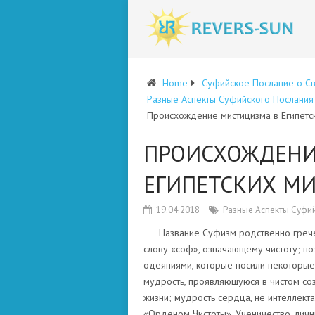
Home
Суфийское Послание о С
Разные Аспекты Суфийского Послания
Происхождение мистицизма в Египетск
ПРОИСХОЖДЕНИ
ЕГИПЕТСКИХ МИ
19.04.2018
Разные Аспекты Суфи
Название Суфизм родственно грече
слову «соф», означающему чистоту; п
одеяниями, которые носили некоторые 
мудрость, проявляющуюся в чистом со
жизни; мудрость сердца, не интеллект
«Орденом Чистоты». Ученичество, ли