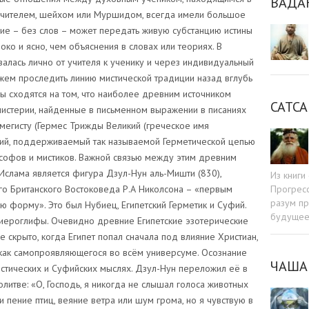
ВАДА
учителем, шейхом или Муршидом, всегда имели большое
ие – без слов – может передать живую субстанцию истины
ко и ясно, чем объяснения в словах или теориях. В
алась лично от учителя к ученику и через индивидуальный
ожем проследить линию мистической традиции назад вглубь
ды сходятся на том, что наиболее древним источником
САТСА
мистерии, найденные в письменном выражении в писаниях
мегисту (Гермес Трижды Великий (греческое имя
саний, поддерживаемый так называемой Герметической цепью
софов и мистиков. Важной связью между этим древним
слама является фигура Дзул-Нун аль-Мишти (830),
Из книг
Прогресс
го Британского Востоковеда Р.А Николсона – «первым
разум пр
 форму». Это был Нубиец, Египетский Герметик и Суфий.
будуще
ие иероглифы. Очевидно древние Египетские эзотерические
 скрыто, когда Египет попал сначала под влияние Христиан,
 как самопроявляющегося во всём универсуме. Осознание
ЧАША
истических и Суфийских мыслях. Дзул-Нун переложил её в
тве: «О, Господь, я никогда не слышал голоса животных
 пение птиц, веяние ветра или шум грома, но я чувствую в