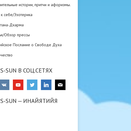
ительные истории, притчи и афоризмы.
 к себе/Эзотерика
атана-Дхарма
ьи/Обзор прессы
ийское Послание о Свободе Духа
рчество
S-SUN В СОЦ.СЕТЯХ
RS-SUN — ИНАЙЯТИЙЯ