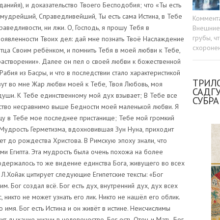
данийя), и доказательство Твоего Бесподобия; что «Ты есть
удрейший, Справедливейший, Ты есть сама Истина, в Тебе
Коммент
праведливости, ни лжи. О, Господь, я прошу Тебя в
Внешние 
грубы, ч
роявленности Твоих дел: дай мне познать Твоё Наслаждение
схоронен
ца Своим ребёнком, и помнить Тебя в моей любви к Тебе,
растворении». Далее он пел о своей любви к божественной
абия из Басры, и что в последствии стало характеристикой
ТРИЛО
ут во мне Жар любви моей к Тебе, Твоя Любовь, моя
САДГ
души. К Тебе единственному мой дух взывает; В Тебе все
СУБР
тство несравнимо выше Бедности моей маленькой любви. Я
щу в Тебе мое последнее пристанище; Тебе мой громкий
 Мудрость Герметизма, вдохновившая Зун Нуна, приходит
т до рождества Христова. В Римскую эпоху знали, что
ми Египта. Эта мудрость была очень похожа на более
одержалось то же видение единства Бога, живущего во всех
 Л.Хойак цитирует следующие Египетские тексты: «Бог
им. Бог создал всё. Бог есть дух, внутренний дух, дух всех
с, никто не может узнать его лик. Никто не нашёл его облик.
 имя. Бог есть Истина и он живёт в истине. Неисчислимы
сит дыхание жизни в человечество. Бог есть Отец и Мать. Бог