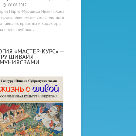
06.08.2017
арий Пир-о-Муршида Инайят Хана
проявления жизни столь плотны и
то тайна их природы и характера
а очень глубоко. …
ГИЯ «МАСТЕР-КУРС» —
УРУ ШИВАЙЯ
АМУНИЯСВАМИ