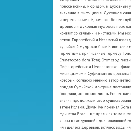
поиске истины, мюридом, и духовным 
значение в мистицизме. Духовное сиян
и переживание её, намного более глубо
древности духовная мудрость передав
контакт со святыми и мистиками. Мы м
веков. Европейский и Исламский взгля
суфийской мудрости были Египетские 
Герметизма, приписанные Гермесу Трис
Египетского бога Тота). Этот свод пи
Пифагорейских и Неоплатоников фило
мистицизмом и Суфизмом во времена И
который, согласно мнению авторитетно
придал Суфийской доктрине постоянную
Говорили, что он мог читать Египетск
знания продолжали своё существование
затем Ислама. Дзул-Нун понимал Бога
единства Бога – центральная тема в м
слова в следующей вдохновляющей моли
или шелест деревьев, всплеск воды или