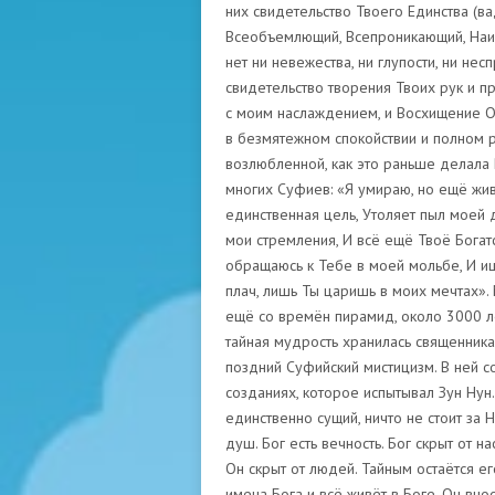
них свидетельство Твоего Единства (ва
Всеобъемлющий, Всепроникающий, Наим
нет ни невежества, ни глупости, ни нес
свидетельство творения Твоих рук и п
с моим наслаждением, и Восхищение От
в безмятежном спокойствии и полном 
возлюбленной, как это раньше делала Р
многих Суфиев: «Я умираю, но ещё жив
единственная цель, Утоляет пыл моей 
мои стремления, И всё ещё Твоё Бога
обращаюсь к Тебе в моей мольбе, И и
плач, лишь Ты царишь в моих мечтах».
ещё со времён пирамид, около 3000 ле
тайная мудрость хранилась священника
поздний Суфийский мистицизм. В ней с
созданиях, которое испытывал Зун Нун.
единственно сущий, ничто не стоит за Н
душ. Бог есть вечность. Бог скрыт от на
Он скрыт от людей. Тайным остаётся его
имена Бога и всё живёт в Боге. Он вно