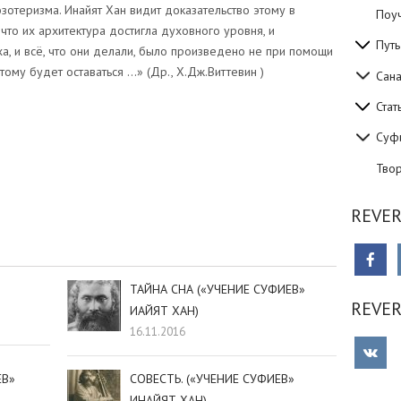
зотеризма. Инайят Хан видит доказательство этому в
Поуч
что их архитектура достигла духовного уровня, и
Путь
ха, и всё, что они делали, было произведено не при помощи
тому будет оставаться …» (Др., Х.Дж.Виттевин )
Сан
Стат
Суф
Тво
sniki
dIn
tter
Отправить
REVER
ТАЙНА СНА («УЧЕНИЕ СУФИЕВ»
REVE
ИАЙЯТ ХАН)
16.11.2016
ЕВ»
СОВЕСТЬ. («УЧЕНИЕ СУФИЕВ»
ИНАЙЯТ ХАН)