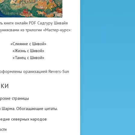
ть книги онлайн PDF Садгуру Шивайя
униясвами из трилогии «Мастер-курс»:
«Слияние с Шивой»
«Жизнь с Шивой»
«Танец с Шивой»
 оформлены оранизацией Revers-Sun
ИКИ
рские страницы
н Шарма. Обогащающие цитаты.
ледие северных народов
ости