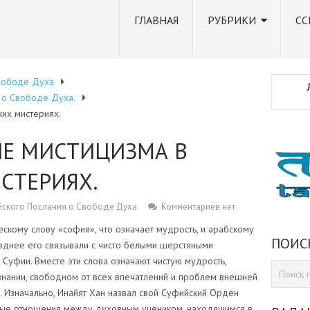
ГЛАВНАЯ
РУБРИКИ
СС
вободе Духа
 о Свободе Духа.
их мистериях.
Е МИСТИЦИЗМА В
СТЕРИЯХ.
йского Послания о Свободе Духа.
Комментариев нет
скому слову «софия», что означает мудрость, и арабскому
ПОИС
озднее его связывали с чисто белыми шерстяными
Суфии. Вместе эти слова означают чистую мудрость,
знании, свободном от всех впечатлений и проблем внешней
а. Изначально, Инайят Хан назвал свой Суфийский Орден
чные отношения между духовным учеником, находящимся в