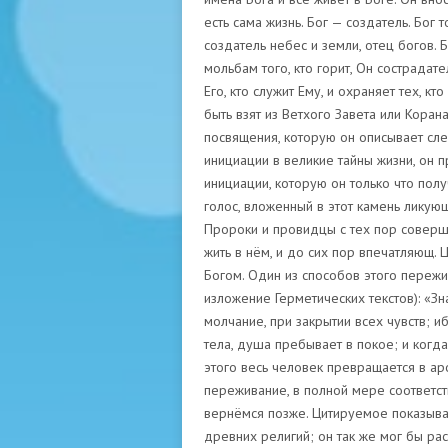
есть сама жизнь. Бог — создатель. Бог 
создатель небес и земли, отец богов. 
мольбам того, кто горит, Он сострадате
Его, кто служит Ему, и охраняет тех, кт
быть взят из Ветхого Завета или Коран
посвящения, которую он описывает сле
инициации в великие тайны жизни, он п
инициации, которую он только что полу
голос, вложенный в этот камень ликую
Пророки и провидцы с тех пор соверш
жить в нём, и до сих пор впечатляющ.
Богом. Один из способов этого пережи
изложение Герметических текстов): «З
молчание, при закрытии всех чувств; 
тела, душа пребывает в покое; и когда
этого весь человек превращается в ар
переживание, в полной мере соответс
вернёмся позже. Цитируемое показывае
древних религий; он так же мог бы ра