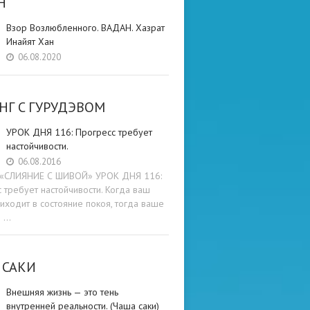
Н
Взор Возлюбленного. ВАДАН. Хазрат
Инайят Хан
06.08.2020
НГ C ГУРУДЭВОМ
УРОК ДНЯ 116: Прогресс требует
настойчивости.
06.08.2016
и «СЛИЯНИЕ С ШИВОЙ» УРОК ДНЯ 116:
 требует настойчивости. Когда ваш
иходит в состояние покоя, тогда ваше
е …
 САКИ
Внешняя жизнь — это тень
внутренней реальности. (Чаша саки)