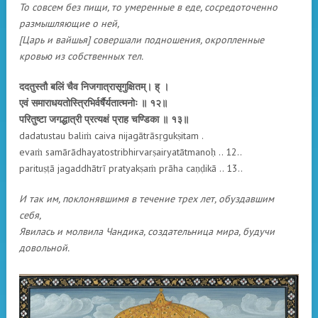
То совсем без пищи, то умеренные в еде, сосредоточенно
размышляющие о ней,
[Царь и вайшья] совершали подношения, окропленные
кровью из собственных тел.
ददतुस्तौ बलिं चैव निजगात्रासृगुक्षितम्। ह् ।
एवं समाराधयतोस्त्रिभिर्वर्षैर्यतात्मनोः ॥ १२॥
परितुष्टा जगद्धात्री प्रत्यक्षं प्राह चण्डिका ॥ १३॥
dadatustau baliṁ caiva nijagātrāsṛgukṣitam .
evaṁ samārādhayatostribhirvarṣairyatātmanoḥ .. 12..
parituṣṭā jagaddhātrī pratyakṣaṁ prāha caṇḍikā .. 13..
И так им, поклонявшимя в течение трех лет, обуздавшим
себя,
Явилась и молвила Чандика, создательница мира, будучи
довольной.