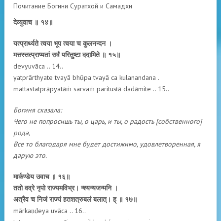
Почитание Богини Суратхой и Самадхи
देव्युवाच ॥ १४॥
यत्प्रार्थ्यते त्वया भूप त्वया च कुलनन्दन ।
मत्तस्तत्प्राप्यतां सर्वं परितुष्टा ददामिते ॥ १५॥
devyuvāca .. 14..
yatprārthyate tvayā bhūpa tvayā ca kulanandana .
mattastatprāpyatāṁ sarvaṁ parituṣṭā dadāmite .. 15..
Богиня сказала:
Чего не попросишь ты, о царь, и ты, о радость [собственного]
рода,
Все то благодаря мне будет достижимо, удовлетворенная, я
дарую это.
मार्कण्डेय उवाच ॥ १६॥
ततो वव्रे नृपो राज्यमविभ्र। न्श्यन्यजन्मनि ।
अत्रैव च निजं राज्यं हतशत्रुबलं बलात्। ह् ॥ १७॥
mārkaṇḍeya uvāca .. 16..