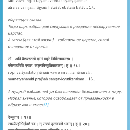
tato vavre nṛpo rājyamavibhraṁśyanyajanmani .
atraiva ca nijaṁ rājyaṁ hataśatrubalaṁ balāt .. 17..
Маркандея сказал:
Тогда царь избрал для следующего рождения несокрушимое
царство,
А затем [для этой жизни] – собственное царство, силой
очищенное от врагов.
सो। अपि वैश्यस्ततो ज्ञानं वव्रे निर्विण्णमानसः ।
ममेत्यहमिति प्राज्ञः सङ्गविच्युतिकारकम्। ह् ॥ १८॥
so’pi vaiśyastato jñānaṁ vavre nirviṇṇamānasaḥ .
mametyahamiti prājñaḥ saṅgavicyutikārakam .. 18..
А мудрый вайшья, чей ум был наполнен безразличием к миру,
Избрал знание, которое освобождает от привязанности в
образе «я» и «мое»
[2]
.
देव्युवाच ॥ १९॥
स्वल्पैरहोभिर्नृपते स्व। न् राज्यं प्राप्स्यते भवान्। ह् ॥ २०॥