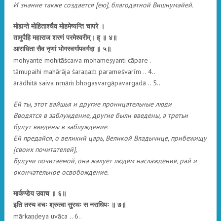
И знание также создается [ею], благодатной Вишнумайей.
मोह्यन्ते मोहिताश्चैव मोहमेष्यन्ति चापरे ।
तामुपैहि महाराज शरणं परमेश्वरीम्। ह् ॥ ४॥
आराधिता सैव नृणां भोगस्वर्गापवर्गदा ॥ ५॥
mohyante mohitāścaiva mohameṣyanti cāpare .
tāmupaihi mahārāja śaraṇaṁ parameśvarīm .. 4..
ārādhitā saiva nṛṇāṁ bhogasvargāpavargadā .. 5..
Ей ты, этот вайшья и другие проницательные люди
Вводятся в заблуждение, другие были введены, а третьи
будут введены в заблуждение.
Ей предайся, о великий царь, Великой Владычице, прибежищу
[своих почитателей],
Будучи почитаемой, она жалует людям наслаждения, рай и
окончательное освобождение.
मार्कण्डेय उवाच ॥ ६॥
इति तस्य वचः श्रुत्वा सुरथः स नराधिपः ॥ ७॥
mārkaṇḍeya uvāca .. 6..