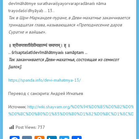
devīmāhātmye surathavaiśyayorvarapradānaṁ nāma
trayodaśo’dhyāyaḥ .. 13..
Так в Шри-Маркандея-пуране, в Деви-махатмье заканчивается
тринадцатая глава, называющаяся «Преподнесение даров
Суратхе и вайшье».
॥ श्रीसप्तशतीदेवीमाहात्म्यं समाप्तम्। ह् ॥
.. śrīsaptaśatīdevīmāhātmyaṁ samāptam ..
Так заканчивается Деви-махатмья, состоящая из семисот
[шлок].
https://spanda.info/devi-mahatmya-13/
Перевод с санскрита: Андрей Игнатьев
Источник:
http://wiki.shayvam.org/%D0%94%D0%B5%D0%B2%D0%B8
%D0%BC%D0%B0%D1%85%D0%B0%D1%82%D0%BC%D1%8C%D1%8
Post Views:
737