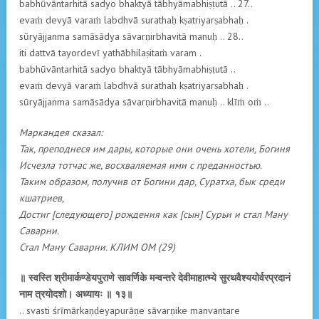
babhūvāntarhitā sadyo bhaktyā tābhyāmabhiṣṭutā .. 27..
evaṁ devyā varaṁ labdhvā surathaḥ kṣatriyarṣabhaḥ .
sūryājjanma samāsādya sāvarṇirbhavitā manuḥ .. 28..
iti dattvā tayordevī yathābhilaṣitaṁ varam .
babhūvāntarhitā sadyo bhaktyā tābhyāmabhiṣṭutā ..
evaṁ devyā varaṁ labdhvā surathaḥ kṣatriyarṣabhaḥ .
sūryājjanma samāsādya sāvarṇirbhavitā manuḥ .. klīṁ oṁ ..
Маркандея сказал:
Так, преподнеся им дары, которые они очень хотели, Богиня
Исчезла тотчас же, восхваляемая ими с преданностью.
Таким образом, получив от Богини дар, Суратха, бык среди
кшатриев,
Достиг [следующего] рождения как [сын] Сурьи и стал Ману
Саварни.
Стал Ману Саварни. КЛИМ ОM (29)
॥ स्वस्ति श्रीमार्कण्डेयपुराणे सावर्णिके मन्वन्तरे देवीमाहात्म्ये सुरथवैश्ययोर्वरप्रदानं
नाम त्रयोदशो। अध्यायः ॥ १३॥
.. svasti śrīmārkaṇḍeyapurāṇe sāvarṇike manvantare