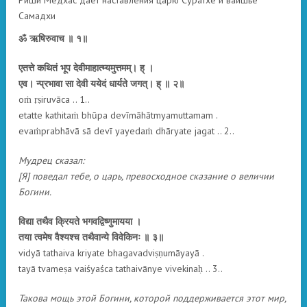
Самадхи
ॐ ऋषिरुवाच ॥ १॥
एतत्ते कथितं भूप देवीमाहात्म्यमुत्तमम्। ह् ।
एव। न्प्रभावा सा देवी ययेदं धार्यते जगत्। ह् ॥ २॥
oṁ ṛṣiruvāca .. 1..
etatte kathitaṁ bhūpa devīmāhātmyamuttamam .
evaṁprabhāvā sā devī yayedaṁ dhāryate jagat .. 2..
Мудрец сказал:
[Я] поведал тебе, о царь, превосходное сказание о величии
Богини.
विद्या तथैव क्रियते भगवद्विष्णुमायया ।
तया त्वमेष वैश्यश्च तथैवान्ये विवेकिनः ॥ ३॥
vidyā tathaiva kriyate bhagavadviṣṇumāyayā .
tayā tvameṣa vaiśyaśca tathaivānye vivekinaḥ .. 3..
Такова мощь этой Богини, которой поддерживается этот мир,