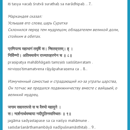
iti tasya vacaḥ śrutvā surathaḥ sa narādhipaḥ .. 7..
Маркандея сказал:
Услышав его слова, царь Суратха
Склонился перед тем мудрецом, обладателем великой доли,
стойким в обетах.
प्रणिपत्य महाभागं तमृषिं स। न्शितव्रतम्। ह् ।
निर्विण्णो। अतिममत्वेन राज्यापहरणेन च ॥ ८॥
praṇipatya mahābhāgaṁ tamṛṣiṁ saṁśitavratam .
nirviṇṇo’timamatvena rājyāpaharaṇena ca .. 8..
Измученный самостью и страдающий из-за утраты царства,
Он тотчас же предался подвижничеству вместе с вайшьей, о
великий мудрец.
जगाम सद्यस्तपसे स च वैश्यो महामुने ।
स। न्दर्शनार्थमम्बाया नदीपुलिनमास्थितः ॥ ९॥
jagāma sadyastapase sa ca vaiśyo mahāmune .
saṁdarśanārthamambāyā nadīpulinamāsthitaḥ .. 9..