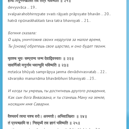
हत्वा रिपूनस्खलितं तव तत्र भविष्यति ॥ २१॥
devyuvāca .. 19..
svalpairahobhirnṛpate svaṁ rājyaṁ prāpsyate bhavān .. 20..
hatvā ripūnaskhalitaṁ tava tatra bhaviṣyati .. 21..
Богиня сказала:
О царь, уничтожив своих недругов за малое время,
Ты [снова] обретешь свое царство, и оно будет твоим.
मृतश्च भूयः सम्प्राप्य जन्म देवाद्विवस्वतः ॥ २२॥
सावर्णिको मनुर्नाम भवान्भुवि भविष्यति ॥ २३॥
mṛtaśca bhūyaḥ samprāpya janma devādvivasvataḥ .. 22..
sāvarṇiko manurnāma bhavānbhuvi bhaviṣyati .. 23..
И когда ты умрешь, ты достигнешь другого рождения,
Как сын бога Вивасвана, и ты станешь Ману на земле,
носящим имя Саварни
.
वैश्यवर्य त्वया यश्च वरो। अस्मत्तो। अभिवाञ्छितः ॥ २४॥
तं प्रयच्छामि स। न्सिद्ध्यै तव ज्ञानं भविष्यति ॥ २५॥