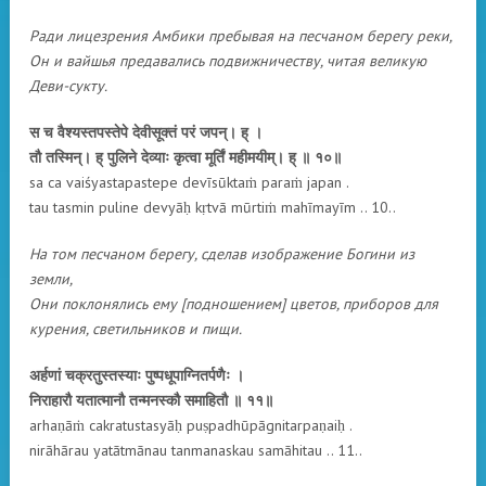
Ради лицезрения Амбики пребывая на песчаном берегу реки,
Он и вайшья предавались подвижничеству, читая великую
Деви-сукту.
स च वैश्यस्तपस्तेपे देवीसूक्तं परं जपन्। ह् ।
तौ तस्मिन्। ह् पुलिने देव्याः कृत्वा मूर्तिं महीमयीम्। ह् ॥ १०॥
sa ca vaiśyastapastepe devīsūktaṁ paraṁ japan .
tau tasmin puline devyāḥ kṛtvā mūrtiṁ mahīmayīm .. 10..
На том песчаном берегу, сделав изображение Богини из
земли,
Они поклонялись ему [подношением] цветов, приборов для
курения, светильников и пищи.
अर्हणां चक्रतुस्तस्याः पुष्पधूपाग्नितर्पणैः ।
निराहारौ यतात्मानौ तन्मनस्कौ समाहितौ ॥ ११॥
arhaṇāṁ cakratustasyāḥ puṣpadhūpāgnitarpaṇaiḥ .
nirāhārau yatātmānau tanmanaskau samāhitau .. 11..