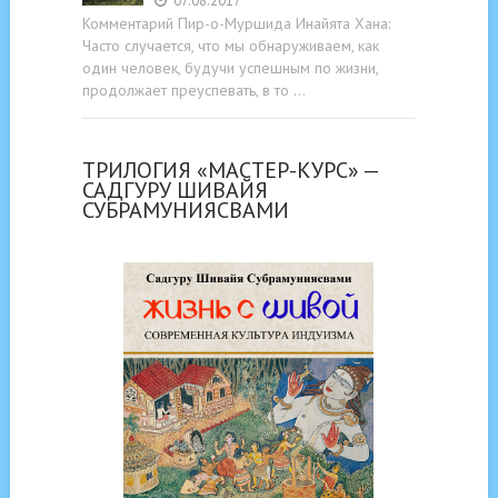
07.08.2017
Комментарий Пир-о-Муршида Инайята Хана:
Часто случается, что мы обнаруживаем, как
один человек, будучи успешным по жизни,
продолжает преуспевать, в то …
ТРИЛОГИЯ «МАСТЕР-КУРС» —
САДГУРУ ШИВАЙЯ
СУБРАМУНИЯСВАМИ