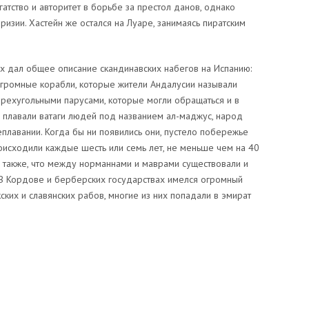
атство и авторитет в борьбе за престол данов, однако
зии. Хастейн же остался на Луаре, занимаясь пиратским
х дал общее описание скандинавских набегов на Испанию:
огромные корабли, которые жители Андалусии называли
тырехугольными парусами, которые могли обращаться и в
 плавали ватаги людей под названием ал-маджус, народ
еплавании. Когда бы ни появились они, пустело побережье
роисходили каждые шесть или семь лет, не меньше чем на 40
но также, что между норманнами и маврами существовали и
В Кордове и берберских государствах имелся огромный
кских и славянских рабов, многие из них попадали в эмират
sniki
dIn
tter
Отправить