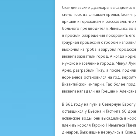
Скандинавские драккары высадились в Л
стены города слишком крепки, Гастинг 
пришли к горожанам и рассказали, что
больного предводителя. Явившись во в
и просили разрешения похоронить его 
траурная процессия с гробом направила
выскочил из гроба и зарубил городско
викинги захватили город. А когда норма
мужское население города. Минуя Лун
Арно, разграбили Пизу, а после, подня
норманнов остановился на год, вероятно
Византийской империи. Так, более позд
викинги нападали на Грецию и Алексан
В 861 году на пути в Северную Европу,
оставшихся у Бьёрна и Гастинга 60 др
испанские воды, они высадились в кор
пленить короля Гарсию I Иньигеса Памп
динаров. Выжившие вернулись в Сканд