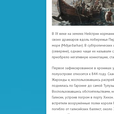
В IX веке на землях Нейстрии норман
своих драккаров вдоль побережья Пир
моря (Miðjarðarhav). В субтропически
(северяне), однако чаще их называли 
приобрело негативную коннотацию, ст
Первое зафиксированное в хрониках у
полуострове относится к 844 году. Ск
Жиронды и, воспользовавшись распрей 
поднялась по Гаронне до самой Тулузы,
Воспользовавшись обстоятельствами, н
Галисии, устроив погром в порту Хихон
встретили вооружённые полки короля Р
погибло от галисийских баллист, окол