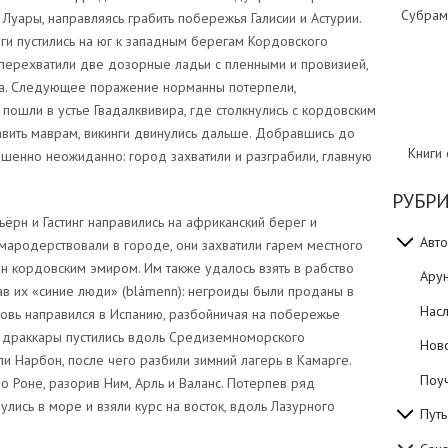
Субрам
 Луары, направляясь грабить побережья Галисии и Астурии.
ги пустились на юг к западным берегам Кордовского
перехватили две дозорные ладьи с пленными и провизией,
а. Следующее поражение норманны потерпели,
пошли в устье Гвадалквивира, где столкнулись с кордовским
авить маврам, викинги двинулись дальше. Добравшись до
Книги
шенно неожиданно: город захватили и разграбили, главную
РУБР
рн и Гастинг направились на африканский берег и
Авто
мародерствовали в городе, они захватили гарем местного
н кордовским эмиром. Им также удалось взять в рабство
Ару
ав их «синие люди» (blámenn): негроиды были проданы в
Нас
овь направился в Испанию, разбойничая на побережье
а драккары пустились вдоль Средиземноморского
Нов
и Нарбон, после чего разбили зимний лагерь в Камарге.
Поуч
о Роне, разорив Ним, Арль и Валанс. Потерпев ряд
лись в море и взяли курс на восток, вдоль Лазурного
Путь