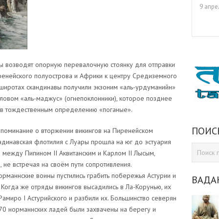
9 апре
ны возводят опорную перевалочную стоянку для отправки
енейского полуострова и Африки к центру Средиземного
х широтах скандинавы получили экзоним «аль-урдуманийн»
словом «аль-маджус» (огнепоклонники), которое позднее
ав тождественным определению «поганые».
ПОИС
поминание о вторжении викингов на Пиренейском
андинавская флотилия с Луары прошла на юг до эстуария
между Пипином II Аквитанским и Карлом II Лысым,
 не встречая на своём пути сопротивления.
орманнские воины пустились грабить побережья Астурии и
ВАДА
. Когда же отряды викингов высадились в Ла-Корунью, их
амиро I Астурийского и разбили их. Большинство северян
о 70 норманнских ладей были захвачены на берегу и