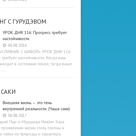
НГ C ГУРУДЭВОМ
УРОК ДНЯ 116: Прогресс требует
настойчивости.
06.08.2016
и «СЛИЯНИЕ С ШИВОЙ» УРОК ДНЯ 116:
 требует настойчивости. Когда ваш
иходит в состояние покоя, тогда ваше
е …
 САКИ
Внешняя жизнь — это тень
внутренней реальности. (Чаша саки)
06.08.2017
арий Пир-о-Муршида Инайят Хана
проявления жизни столь плотны и
то тайна их природы и характера