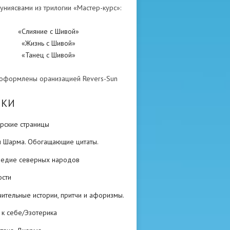
униясвами из трилогии «Мастер-курс»:
«Слияние с Шивой»
«Жизнь с Шивой»
«Танец с Шивой»
 оформлены оранизацией Revers-Sun
ИКИ
рские страницы
н Шарма. Обогащающие цитаты.
ледие северных народов
ости
ительные истории, притчи и афоризмы.
 к себе/Эзотерика