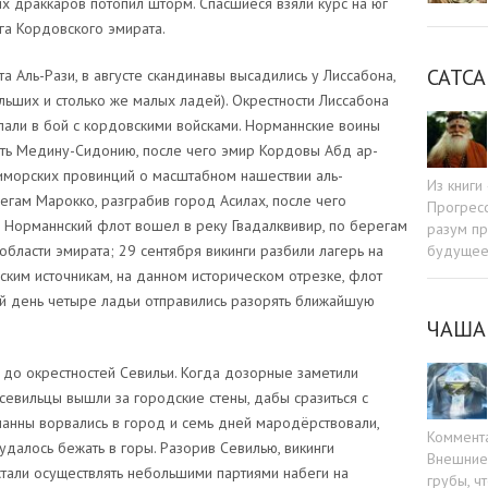
их драккаров потопил шторм. Спасшиеся взяли курс на юг
га Кордовского эмирата.
САТСА
а Аль-Рази, в августе скандинавы высадились у Лиссабона,
льших и столько же малых ладей). Окрестности Лиссабона
упали в бой с кордовскими войсками. Норманнские воины
сть Медину-Сидонию, после чего эмир Кордовы Абд ар-
риморских провинций о масштабном нашествии аль-
Из книг
егам Марокко, разграбив город Асилах, после чего
Прогресс
. Норманнский флот вошел в реку Гвадалквивир, по берегам
разум пр
будуще
ласти эмирата; 29 сентября викинги разбили лагерь на
ским источникам, на данном историческом отрезке, флот
ой день четыре ладьи отправились разорять ближайшую
ЧАША
 до окрестностей Севильи. Когда дозорные заметили
евильцы вышли за городские стены, дабы сразиться с
манны ворвались в город и семь дней мародёрствовали,
Коммент
удалось бежать в горы. Разорив Севилью, викинги
Внешние 
стали осуществлять небольшими партиями набеги на
грубы, ч