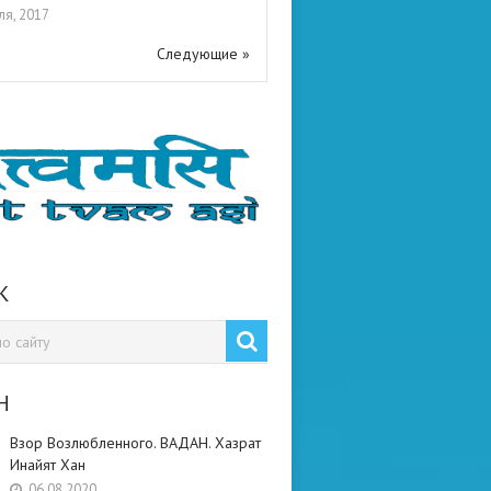
ля, 2017
Следующие »
К
Н
Взор Возлюбленного. ВАДАН. Хазрат
Инайят Хан
06.08.2020