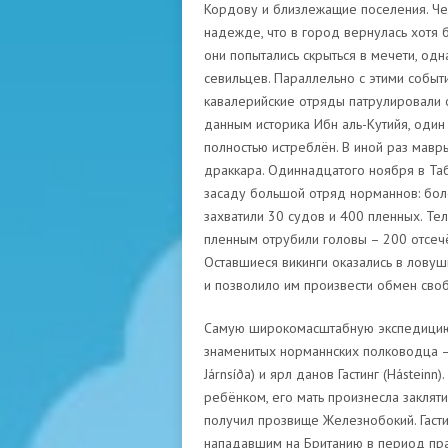
Кордову и близлежащие поселения. Че
надежде, что в город вернулась хотя 
они попытались скрыться в мечети, од
севильцев. Параллельно с этими событ
кавалерийские отряды патрулировали о
данным историка Ибн аль-Кутийя, один
полностью истреблён. В иной раз мавр
драккара. Одиннадцатого ноября в Та
засаду большой отряд норманнов: боле
захватили 30 судов и 400 пленных. Тел
пленным отрубили головы – 200 отсечё
Оставшиеся викинги оказались в ловуш
и позволило им произвести обмен своб
Самую широкомасштабную экспедицию в
знаменитых норманнских полководца –
Járnsíða) и ярл данов Гастинг (Hásteinn
ребёнком, его мать произнесла заклят
получил прозвище Железнобокий. Гастин
нападавшим на Британию в период пра