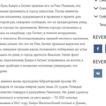
Сан
уни, Бьёрн и Гастинг приняли его за Рим. Понимая, что
Стат
решил проникнуть в город хитростью. Послы викингов
Суф
 они изгнанники, нуждающиеся в провизии и приюте для
торой раз, северяне сообщили, что их предводитель умер,
Тво
в городе по-христиански. Жители города согласились и,
сь на кладбище, где Гастинг, в полном вооружении,
REVER
го епископа. Воспользовавшись паникой местного населения,
нны узнали, что это не Рим, Гастинг приказал вырезать все
и, северяне прошли вдоль тосканского побережья до устья
вшись по реке, и город-крепость Фьезоле. Затем флот
, перезимовав, Бьёрн и Гастинг отправились на восток, к
REVE
ние арабские и испанские источники утверждают, что
дрию.
 викинги вновь проходили Гибралтарский пролив. Из
аккаров от засады мавров ушли лишь 20 судов. Покидая
олевстве Наварра и разграбили Памплону. Им даже удалось
лонского и получить за него выкуп – 70 000 золотых
инавию в 862 году. Бьёрн Железнобокий поплыл в Данию,