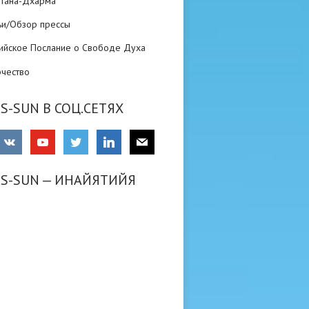
атана-Дхарма
ьи/Обзор прессы
ийское Послание о Свободе Духа
рчество
S-SUN В СОЦ.СЕТЯХ
RS-SUN — ИНАЙЯТИЙЯ