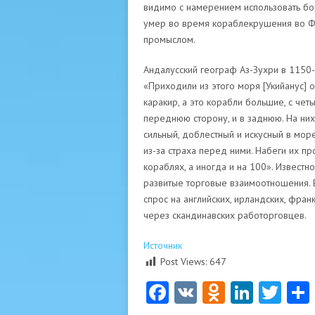
видимо с намерением использовать бог
умер во время кораблекрушения во Фри
промыслом.
Андалусский географ Аз-Зухри в 1150-
«Приходили из этого моря [Укийанус] 
каракир, а это корабли большие, с че
переднюю сторону, и в заднюю. На них
сильный, доблестный и искусный в мор
из-за страха перед ними. Набеги их п
кораблях, а иногда и на 100». Извест
развитые торговые взаимоотношения. 
спрос на английских, ирландских, фран
через скандинавских работорговцев.
Источник
Post Views:
647
Facebook
VK
Odnoklas
Linke
Twi