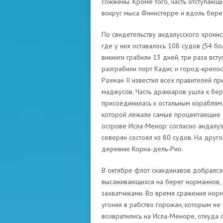
сожжены. Кроме того, часть отступающ
вокруг мыса Финистерре и вдоль бере
По свидетельству андалусского хронист
где у них оставалось 108 судов (54 бо
викинги грабили 13 дней, три раза вст
разграбили порт Кадис и город-крепо
Рахман II известил всех правителей п
маджусов. Часть драккаров ушла к бер
присоединилась к остальным кораблям
которой лежали самые процветающие об
острове Исла-Менор: согласно андалуз
северян состоял из 80 судов. На друг
деревню Кориа-дель-Рио.
В октябре флот скандинавов добрался
высаживающихся на берег норманнов, с
захватчиками. Во время сражения нор
угоняя в рабство горожан, которым не 
возвратились на Исла-Меноре, откуда 