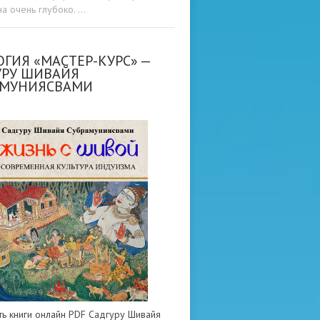
а очень глубоко. …
ГИЯ «МАСТЕР-КУРС» —
УРУ ШИВАЙЯ
АМУНИЯСВАМИ
ть книги онлайн PDF Садгуру Шивайя