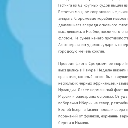
Гастинга из 62 крупных судов вышли из
Встретив мощное сопротивление, викин
эмирата. Сторожевые корабли мавров 
двигавшиеся впереди основного флот
высадившись в Ньебле, после чего они 
флотом. Не сумев нечего противопост
Альхесираса им удалось ударить совер
городскую мечеть сожгли.
Проведя флот в Средиземное море, Бьё
высадились в Накуре. Неделю викинги 
правителя, который позже был выкупле
нескольких чёрных африканцев, назыв
Ирландии. Далее норманнский флот вн
Мурсии и Балеарских островах. Оттуд
побережья Иберии на север, разграбил
Весной Бьёрн и Гастинг прошли вверх п
поражений от франков, норманны верну
берега в Италию.