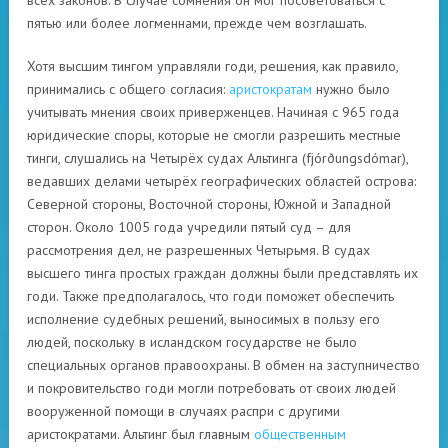
всех законов. В случае сомнения он мог посоветоваться с
пятью или более логменнами, прежде чем возглашать.
Хотя высшим тингом управляли годи, решения, как правило,
принимались с общего согласия:
аристократам
нужно было
учитывать мнения своих приверженцев. Начиная с 965 года
юридические споры, которые не смогли разрешить местные
тинги, слушались на Четырёх судах Альтинга (fjórðungsdómar),
ведавших делами четырёх географических областей острова:
Северной стороны, Восточной стороны, Южной и Западной
сторон. Около 1005 года учредили пятый суд – для
рассмотрения дел, не разрешенных Четырьмя. В судах
высшего тинга простых граждан должны были представлять их
годи. Также предполагалось, что годи поможет обеспечить
исполнение судебных решений, выносимых в пользу его
людей, поскольку в исландском государстве не было
специальных органов правоохраны. В обмен на заступничество
и покровительство годи могли потребовать от своих людей
вооруженной помощи в случаях распри с другими
аристократами. Альтинг был главным
общественным