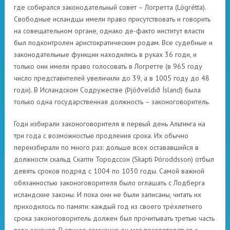
где собирался законодательный совет – Логретта (Lögrétta).
Свободные исландцы имели право присутствовать и говорить
на совещательном органе, однако де-факто институт власти
был подконтролен аристократическим родам. Все судебные и
законодательные функции находились в руках 36 годи, и
только они имели право голосовать в Логретте (в 965 году
число представителей увеличили до 39, а в 1005 году до 48
годи). В Исландском Содружестве (Þjóðveldið Ísland) была
только одна государственная должность – законоговоритель.
Годи избирали законоговорителя в первый день Альтинга на
три года с возможностью продления срока. Их обычно
переизбирали по много раз: дольше всех остававшийся в
должности скальд Скапти Тородссон (Skapti Þóroddsson) отбыл
девять сроков подряд с 1004 по 1030 годы. Самой важной
обязанностью законоговорителя было оглашать с Лодберга
исландские законы. И пока они не были записаны, читать их
приходилось по памяти: каждый год из своего трёхлетнего
срока законоговоритель должен был прочитывать третью часть