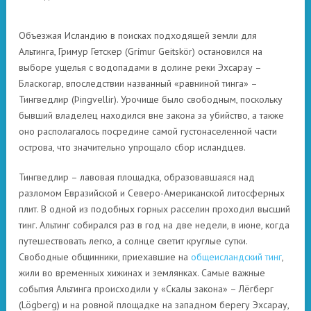
Объезжая Исландию в поисках подходящей земли для
Альтинга, Гримур Гетскер (Grímur Geitskör) остановился на
выборе ущелья с водопадами в долине реки Эхсарау –
Бласкогар, впоследствии названный «равниной тинга» –
Тингведлир (Þingvellir). Урочище было свободным, поскольку
бывший владелец находился вне закона за убийство, а также
оно располагалось посредине самой густонаселенной части
острова, что значительно упрощало сбор исландцев.
Тингведлир – лавовая площадка, образовавшаяся над
разломом Евразийской и Северо-Американской литосферных
плит. В одной из подобных горных расселин проходил высший
тинг. Альтинг собирался раз в год на две недели, в июне, когда
путешествовать легко, а солнце светит круглые сутки.
Свободные общинники, приехавшие на
общеисландский тинг
,
жили во временных хижинах и землянках. Самые важные
события Альтинга происходили у «Скалы закона» – Лёгберг
(Lögberg) и на ровной площадке на западном берегу Эхсарау,